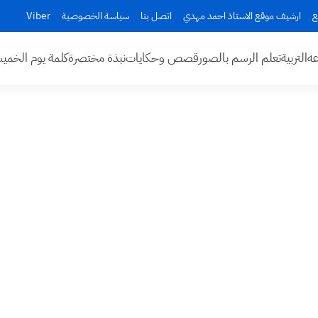
ع
ارشيف موقع الاستاذ احمد مهدي
اتصل بنا
سياسة الخصوصية
Viber
عه
التربية
تعلم الرسم بالصور
قصص وحكايات
نبذة مختصرة
كلمة يوم الخم