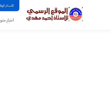
اقسام الموق
اخبار منو