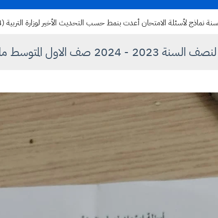
أسئلة الامتحان أعدت بنمط حسب التحديث الأخير لوزارة التربية (2024) للمناهج أسئلة امتحان
202 صف الاول المتوسط مادة لغة عربية