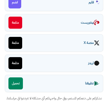
فايبر
انضم
بينتيريست
متابعة
منصة X
متابعة
ثريدز
متابعة
تطبيقنا
تحميل
نشكركم على دعمكم المستمر، وفي حال واجهتكم أي مشكلة لا تترددوا في مراسلتنا.