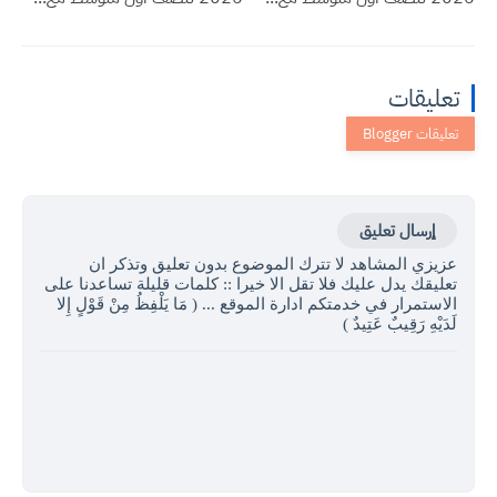
تعليقات
إرسال تعليق
عزيزي المشاهد لا تترك الموضوع بدون تعليق وتذكر ان
تعليقك يدل عليك فلا تقل الا خيرا :: كلمات قليلة تساعدنا على
الاستمرار في خدمتكم ادارة الموقع ... ( مَا يَلْفِظُ مِنْ قَوْلٍ إِلا
لَدَيْهِ رَقِيبٌ عَتِيدٌ )