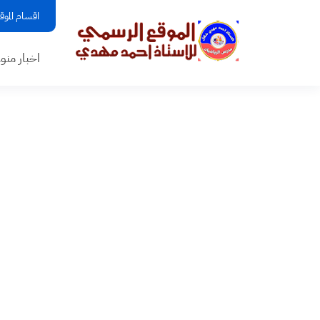
اقسام الموق
اخبار منو