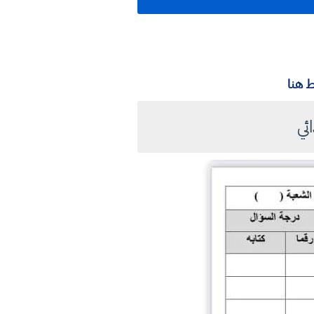
 هنا
ائي