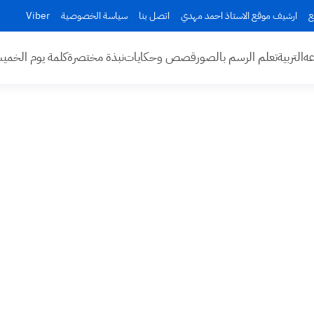
ع
ارشيف موقع الاستاذ احمد مهدي
اتصل بنا
سياسة الخصوصية
Viber
عه
التربية
تعلم الرسم بالصور
قصص وحكايات
نبذة مختصرة
كلمة يوم الخم