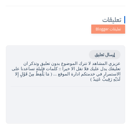
تعليقات
إرسال تعليق
عزيزي المشاهد لا تترك الموضوع بدون تعليق وتذكر ان
تعليقك يدل عليك فلا تقل الا خيرا :: كلمات قليلة تساعدنا على
الاستمرار في خدمتكم ادارة الموقع ... ( مَا يَلْفِظُ مِنْ قَوْلٍ إِلا
لَدَيْهِ رَقِيبٌ عَتِيدٌ )