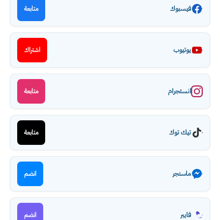
فيسبوك
متابعة
يوتيوب
اشتراك
انستجرام
متابعة
تيك توك
متابعة
ماسنجر
انضم
فايبر
انضم