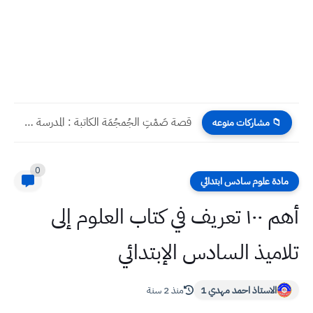
قصة صَمْتِ الجُمجُمَة الكاتبة : المدرسة سوسن لطيف ثانوية المتميزين...
📁 مشاركات منوعه
0
مادة علوم سادس ابتدائي
أهم ١٠٠ تعريف في كتاب العلوم إلى
تلاميذ السادس الإبتدائي
الاستاذ احمد مهدي 1
منذ 2 سنة