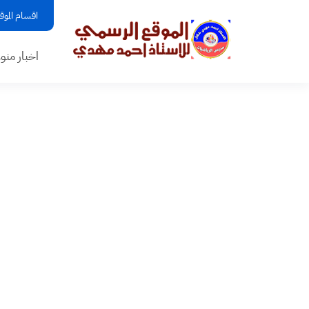
اقسام الموق
اخبار منو