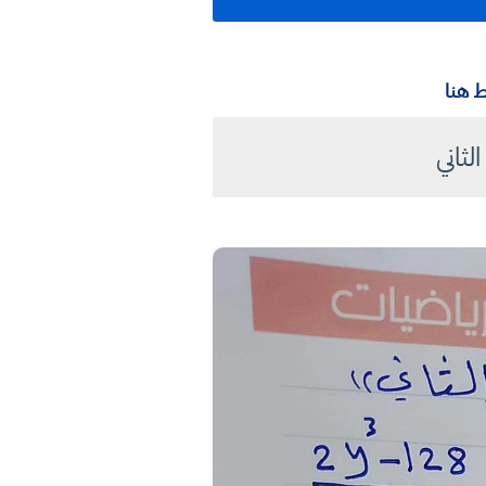
 هنا
ثاني