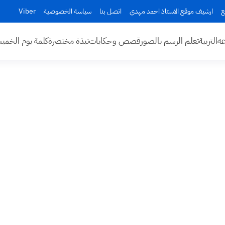
ع
ارشيف موقع الاستاذ احمد مهدي
اتصل بنا
سياسة الخصوصية
Viber
عه
التربية
تعلم الرسم بالصور
قصص وحكايات
نبذة مختصرة
كلمة يوم الخم