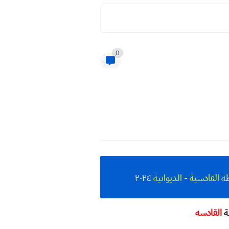
0
ظة
القادسية - الديوانية
٢٠٢٤
القادسه