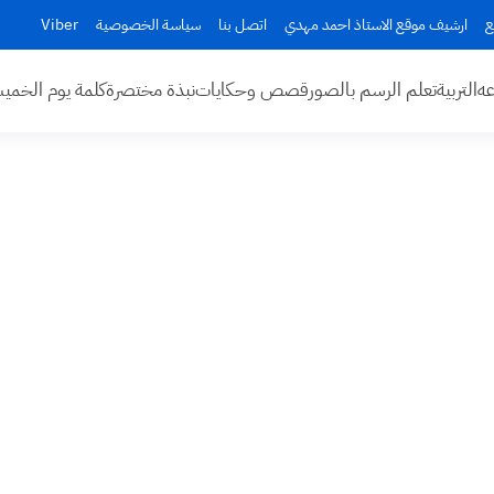
ع
ارشيف موقع الاستاذ احمد مهدي
اتصل بنا
سياسة الخصوصية
Viber
عه
التربية
تعلم الرسم بالصور
قصص وحكايات
نبذة مختصرة
كلمة يوم الخم