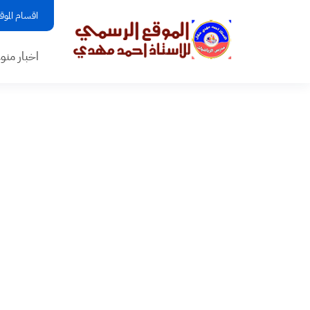
اقسام الموق
اخبار منو