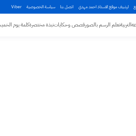
ع
ارشيف موقع الاستاذ احمد مهدي
اتصل بنا
سياسة الخصوصية
Viber
عه
التربية
تعلم الرسم بالصور
قصص وحكايات
نبذة مختصرة
كلمة يوم الخم