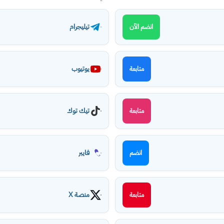
تيليجرام
انضم الآن
يوتيوب
متابعة
تيك توك
متابعة
فايبر
انضم
منصة X
متابعة