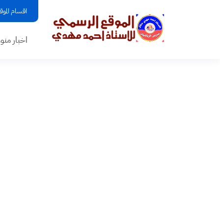
اقسام الموق
اخبار منو