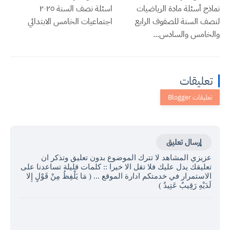
نماذج أسئلة مادة الرياضيات
اسئلة نصف السنة ٢٠٢٥
لنصف السنة للصفوف الرابع
اجتماعيات الخامس الابتدائي
والخامس والسادس...
تعليقات
إرسال تعليق
عزيزي المشاهد لا تترك الموضوع بدون تعليق وتذكر ان
تعليقك يدل عليك فلا تقل الا خيرا :: كلمات قليلة تساعدنا على
الاستمرار في خدمتكم ادارة الموقع ... ( مَا يَلْفِظُ مِنْ قَوْلٍ إِلا
لَدَيْهِ رَقِيبٌ عَتِيدٌ )