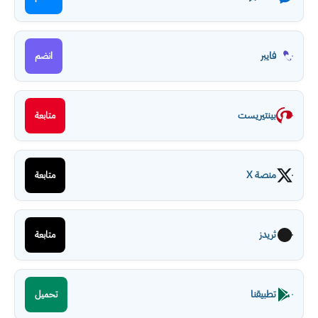
فايبر
انضم
بينتيريست
متابعة
منصة X
متابعة
ثريدز
متابعة
تطبيقنا
تحميل