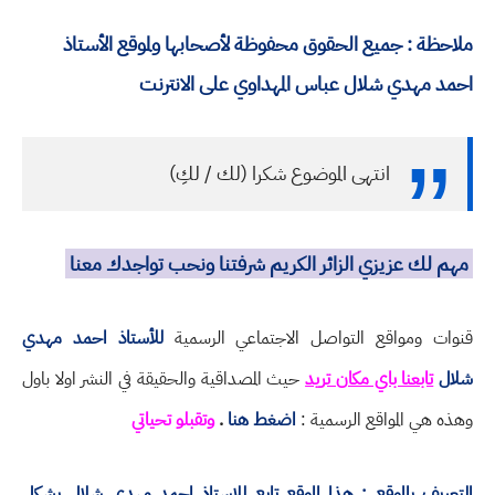
ملاحظة : جميع الحقوق محفوظة لأصحابها ولموقع الأستاذ
احمد مهدي شلال عباس المهداوي على الانترنت
انتهى الموضوع شكرا (لك / لكِ)
مهم لك عزيزي الزائر الكريم شرفتنا ونحب تواجدك معنا
قنوات ومواقع التواصل الاجتماعي الرسمية
للأستاذ احمد مهدي
شلال
تابعنا باي مكان تريد
حيث المصداقية والحقيقة في النشر اولا باول
وهذه هي المواقع الرسمية :
اضغط هنا
.
وتقبلو تحياتي
التعريف بالموقع : هذا الموقع تابع للاستاذ احمد مهدي شلال بشكل