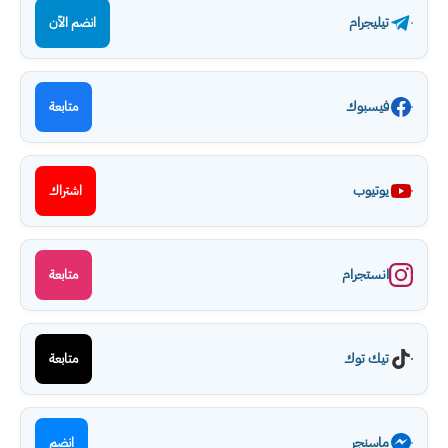
تيليجرام
انضم الآن
فيسبوك
متابعة
يوتيوب
اشتراك
انستجرام
متابعة
تيك توك
متابعة
ماسنجر
انضم