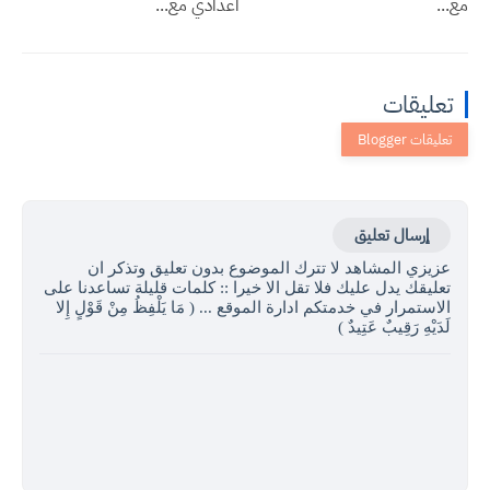
مع...
اعدادي مع...
تعليقات
إرسال تعليق
عزيزي المشاهد لا تترك الموضوع بدون تعليق وتذكر ان
تعليقك يدل عليك فلا تقل الا خيرا :: كلمات قليلة تساعدنا على
الاستمرار في خدمتكم ادارة الموقع ... ( مَا يَلْفِظُ مِنْ قَوْلٍ إِلا
لَدَيْهِ رَقِيبٌ عَتِيدٌ )