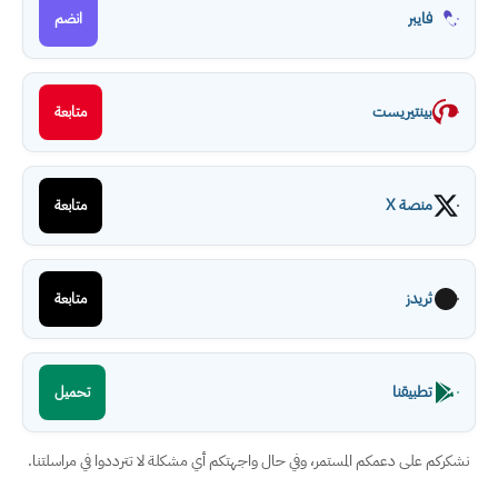
فايبر
انضم
بينتيريست
متابعة
منصة X
متابعة
ثريدز
متابعة
تطبيقنا
تحميل
نشكركم على دعمكم المستمر، وفي حال واجهتكم أي مشكلة لا تترددوا في مراسلتنا.