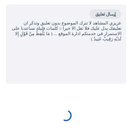
إرسال تعليق
عزيزي المشاهد لا تترك الموضوع بدون تعليق وتذكر ان
تعليقك يدل عليك فلا تقل الا خيرا :: كلمات قليلة تساعدنا على
الاستمرار في خدمتكم ادارة الموقع ... ( مَا يَلْفِظُ مِنْ قَوْلٍ إِلا
لَدَيْهِ رَقِيبٌ عَتِيدٌ )