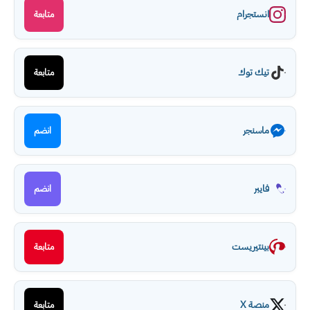
انستجرام
متابعة
تيك توك
متابعة
ماسنجر
انضم
فايبر
انضم
بينتيريست
متابعة
منصة X
متابعة