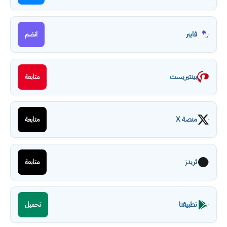
فايبر
انضم
بينتيريست
متابعة
منصة X
متابعة
ثريدز
متابعة
تطبيقنا
تحميل