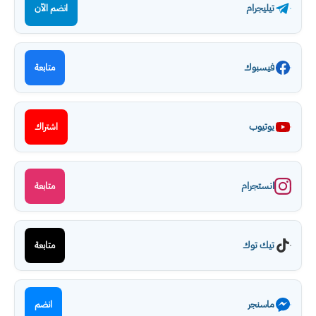
تيليجرام
انضم الآن
فيسبوك
متابعة
يوتيوب
اشتراك
انستجرام
متابعة
تيك توك
متابعة
ماسنجر
انضم