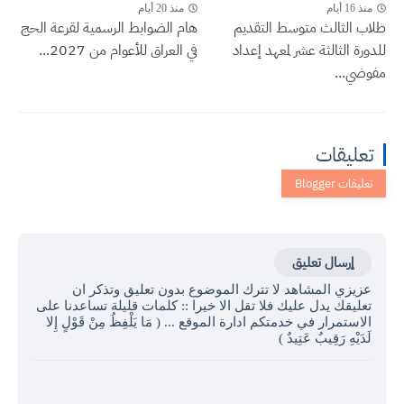
منذ 16 أيام
منذ 20 أيام
طلاب الثالث متوسط التقديم
هام الضوابط الرسمية لقرعة الحج
للدورة الثالثة عشر لمعهد إعداد
في العراق للأعوام من 2027...
مفوضي...
تعليقات
إرسال تعليق
عزيزي المشاهد لا تترك الموضوع بدون تعليق وتذكر ان
تعليقك يدل عليك فلا تقل الا خيرا :: كلمات قليلة تساعدنا على
الاستمرار في خدمتكم ادارة الموقع ... ( مَا يَلْفِظُ مِنْ قَوْلٍ إِلا
لَدَيْهِ رَقِيبٌ عَتِيدٌ )