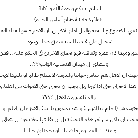
السلام عليكم ورحمة الله وبركاتة..
عنوانُ كلمة (الاحترام أساس الحياة)
تعني الخضوع والتبعية والذل امام الاخرين .ان الاحترام هو اعطاء القيم
نحصل على قيمتنا الحقيقية في هذا الوجود.
جتمع ومهما كان عمره وثقافته فهو يحتاج الاخرين في الحكم عليه .. فمن
وننطلق الى ميدان الانسانية الواسع؟؟..
ة , حيث ان الاهل هم اساس حياتنا والمدرسة لاتصلح طالبا او تلميذا لايحت
ا الاحترام حتى اذا كبرنا ,بل يجب ان نحترم حتى الاموات من اهلنا.و
والعائلة..وبعد الاهل ؟؟؟؟
مه هو (المعلم او المدرس) وانتم تعلمون يا ابنائي الاعزاء ان المعلم او
ويجب ان ناكل من ثمر هذه النخلة قبل ان نفارقها..ولا يجوز ان نتعالى او 
وامتد بنا العمر ومهما فشلنا او نجحنا في حياتنا.