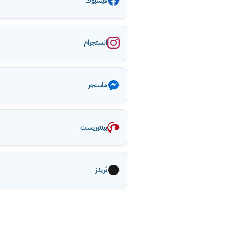
فيسبوك
انستجرام
ماسنجر
بينتيريست
ثريدز