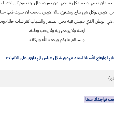
التي يجب ان نحبها ونحب كل ما فيها من خير وجمال .و نحترم كل الاشيا
من الارض ,وكل شئ يباع ويشترى ..الا الارض ..يجب ان نموت فيها حبا و
ض هي الوطن الذي نعيش فيه نحن الصغار والشباب كفراشات حالمة.ومن لم
ارضه ولا يرضي ربه ولا يحب وطنه.
والسلام عليكم ورحمة الله وبركاته
ا ولموقع الأستاذ احمد مهدي شلال عباس المهداوي على الانترنت
كِ)
نحب تواجدك معنا