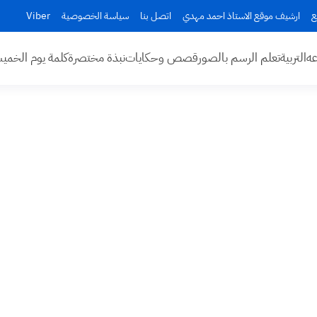
ع
ارشيف موقع الاستاذ احمد مهدي
اتصل بنا
سياسة الخصوصية
Viber
عه
التربية
تعلم الرسم بالصور
قصص وحكايات
نبذة مختصرة
كلمة يوم الخم