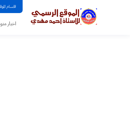
اقسام الموق
اخبار منو