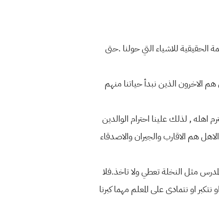
ة الحقيقية للاشياء التي حولنا .حتى
 هم الاخرون الذين نبدأ حياتنا منهم
رم اهله , لذلك علينا احترام الوالدين
الاهل هم الاقارب والجيران والاصدقاء
 المدرس مثل النخلة تعطي ولا تاخذ.فلا
نتكبر او نتمادى على المعلم مهما كبرنا