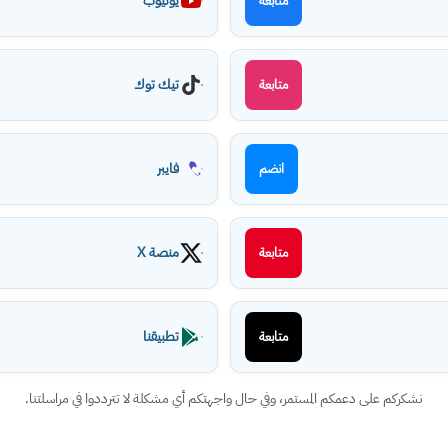
يوتيوب
متابعة
تيك توك
متابعة
فايبر
انضم
منصة X
متابعة
تطبيقنا
متابعة
نشكركم على دعمكم المستمر، وفي حال واجهتكم أي مشكلة لا تترددوا في مراسلتنا.