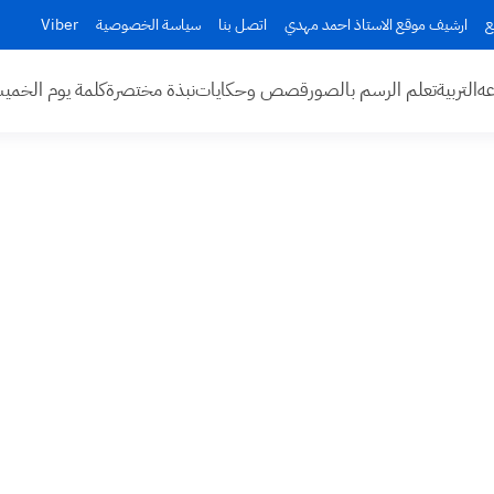
ع
ارشيف موقع الاستاذ احمد مهدي
اتصل بنا
سياسة الخصوصية
Viber
عه
التربية
تعلم الرسم بالصور
قصص وحكايات
نبذة مختصرة
كلمة يوم الخم