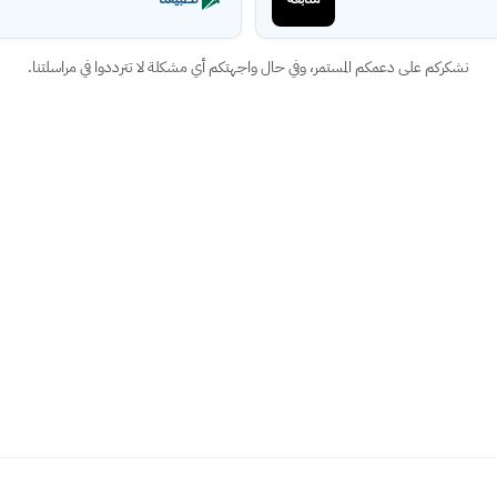
نشكركم على دعمكم المستمر، وفي حال واجهتكم أي مشكلة لا تترددوا في مراسلتنا.