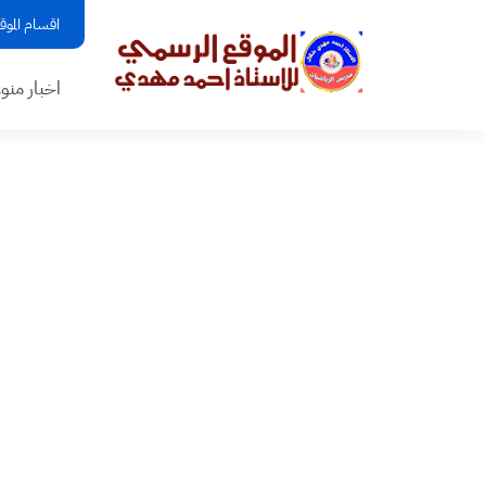
اقسام الموق
اخبار منو