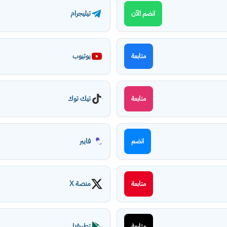
تيليجرام
انضم الآن
يوتيوب
متابعة
تيك توك
متابعة
فايبر
انضم
منصة X
متابعة
تطبيقنا
متابعة