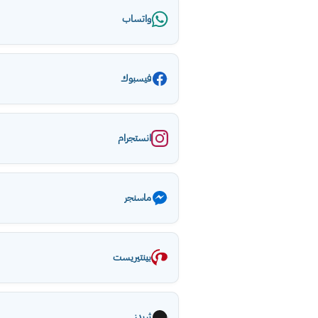
واتساب
فيسبوك
انستجرام
ماسنجر
بينتيريست
ثريدز