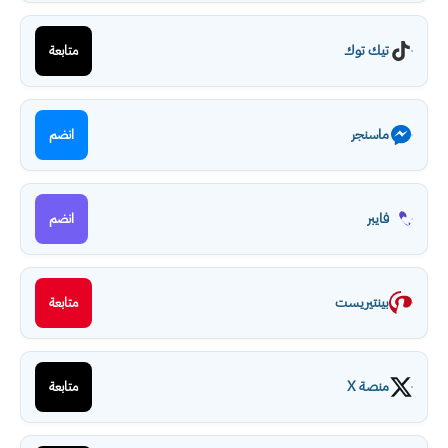
تيك توك
متابعة
ماسنجر
انضم
فايبر
انضم
بينتيريست
متابعة
منصة X
متابعة