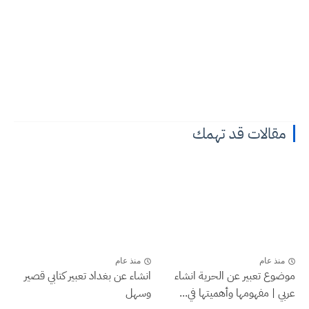
مقالات قد تهمك
منذ عام
منذ عام
موضوع تعبير عن الحرية انشاء
انشاء عن بغداد تعبير كتابي قصير
عربي | مفهومها وأهميتها في...
وسهل