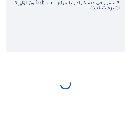
الاستمرار في خدمتكم ادارة الموقع ... ( مَا يَلْفِظُ مِنْ قَوْلٍ إِلا
لَدَيْهِ رَقِيبٌ عَتِيدٌ )