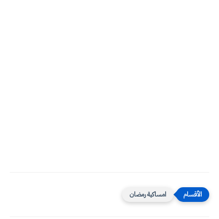
امساكية رمضان