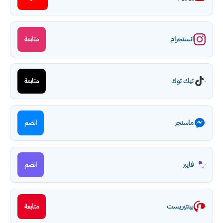
انستجرام
متابعة
تيك توك
متابعة
ماسنجر
انضم
فايبر
انضم
بينتيريست
متابعة