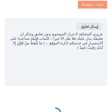
إرسال تعليق
عزيزي المشاهد لا تترك الموضوع بدون تعليق وتذكر ان
تعليقك يدل عليك فلا تقل الا خيرا :: كلمات قليلة تساعدنا على
الاستمرار في خدمتكم ادارة الموقع ... ( مَا يَلْفِظُ مِنْ قَوْلٍ إِلا
لَدَيْهِ رَقِيبٌ عَتِيدٌ )