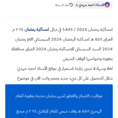
الاستاذ احمد مهدي 1
منذ 2 سنة
امساكية رمضان 2024 / 1445 في ديالى
امساكية رمضان
٢٠٢٤ م
العراق ١٤٤٥ هـ امساكية الرمضان 2024 السيستاني pdf رمضان
2024 السيد السيستاني الامساكية رمضان 2024 العراق محافظة
بعقوبة وضواحيها الوقف الشيعي
اهلا وسهلا
لا تنسى زيارتنا باستمرار في موقع الأستاذ احمد مهدي
شلال للحصول على كل شيء جديد ومميز وانت الان في موضوع
مواقيت الصيام والفطور لشهر رمضان مدينة بعقوبة للعام
الهجري ١٤٤٥ هـ وقف شيعي للعام الميلادي ٢٠٢٤ م مرجع