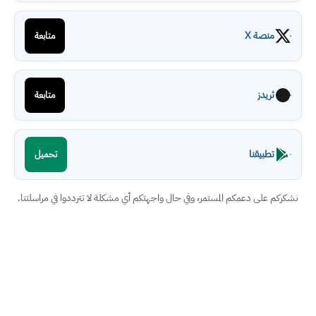
منصة X
متابعة
ثريدز
متابعة
تطبيقنا
تحميل
نشكركم على دعمكم المستمر، وفي حال واجهتكم أي مشكلة لا تترددوا في مراسلتنا.