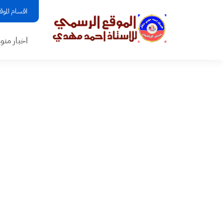
اقسام الموق
اخبار منو