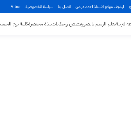
ع
ارشيف موقع الاستاذ احمد مهدي
اتصل بنا
سياسة الخصوصية
Viber
عه
التربية
تعلم الرسم بالصور
قصص وحكايات
نبذة مختصرة
كلمة يوم الخم