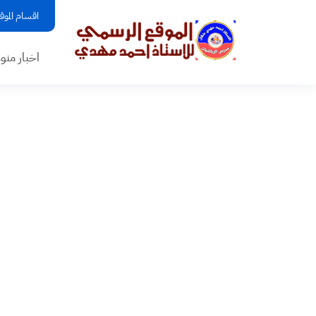
اقسام الموق
اخبار منو