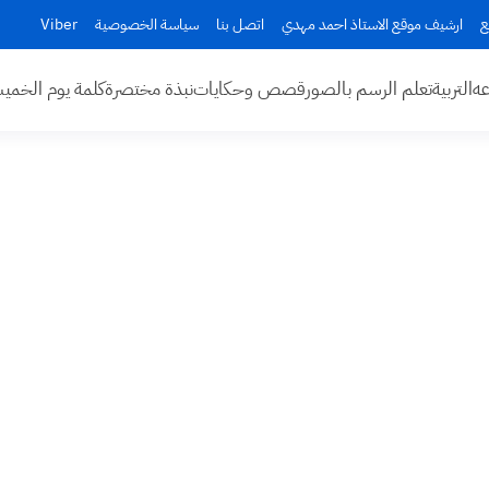
ع
ارشيف موقع الاستاذ احمد مهدي
اتصل بنا
سياسة الخصوصية
Viber
عه
التربية
تعلم الرسم بالصور
قصص وحكايات
نبذة مختصرة
كلمة يوم الخم