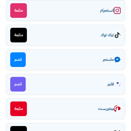
انستجرام
متابعة
تيك توك
متابعة
ماسنجر
انضم
فايبر
انضم
بينتيريست
متابعة