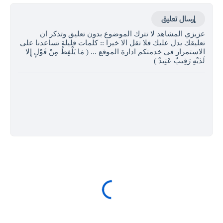
إرسال تعليق
عزيزي المشاهد لا تترك الموضوع بدون تعليق وتذكر ان
تعليقك يدل عليك فلا تقل الا خيرا :: كلمات قليلة تساعدنا على
الاستمرار في خدمتكم ادارة الموقع ... ( مَا يَلْفِظُ مِنْ قَوْلٍ إِلا
لَدَيْهِ رَقِيبٌ عَتِيدٌ )