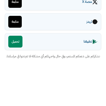
منصة X
متابعة
ثريدز
متابعة
تطبيقنا
تحميل
نشكركم على دعمكم المستمر، وفي حال واجهتكم أي مشكلة لا تترددوا في مراسلتنا.