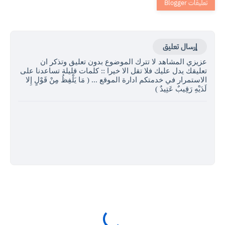
إرسال تعليق
عزيزي المشاهد لا تترك الموضوع بدون تعليق وتذكر ان
تعليقك يدل عليك فلا تقل الا خيرا :: كلمات قليلة تساعدنا على
الاستمرار في خدمتكم ادارة الموقع ... ( مَا يَلْفِظُ مِنْ قَوْلٍ إِلا
لَدَيْهِ رَقِيبٌ عَتِيدٌ )