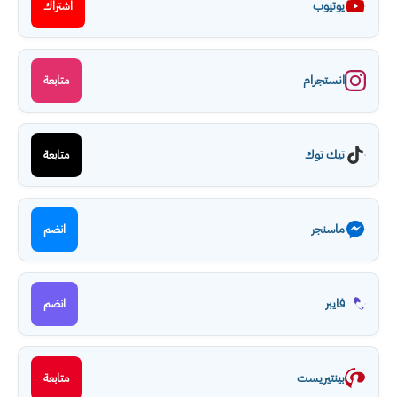
يوتيوب
اشتراك
انستجرام
متابعة
تيك توك
متابعة
ماسنجر
انضم
فايبر
انضم
بينتيريست
متابعة