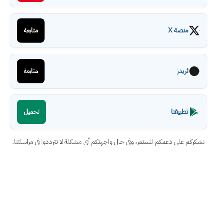
منصة X
متابعة
ثريدز
متابعة
تطبيقنا
تحميل
نشكركم على دعمكم المستمر، وفي حال واجهتكم أي مشكلة لا تترددوا في مراسلتنا.