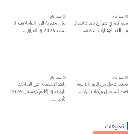
منذ عام
منذ عام
تغيير كبير في شوارع بغداد ابتداءً
بيان مديرية المرور العامة رقم 3
من الغد الإشارات الذكية...
لسنة 2026 في العراق...
منذ عام
منذ عام
تحذير عاجل من المرور 60 يوماً
رابط الاستعلام عن الغرامات
فقط لتسجيل مركبات المزاد...
المرورية في إقليم كردستان 2026
(أربيل،...
تعليقات