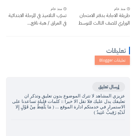
منذ عام
منذ عام
طريقة الاجابة بدفتر الامتحان
تسرّب التلاميذ في المرحلة الابتدائية
الوزاري للصف الثالث المتوسط
في العراق / هبة نافع...
تعليقات
إرسال تعليق
عزيزي المشاهد لا تترك الموضوع بدون تعليق وتذكر ان
تعليقك يدل عليك فلا تقل الا خيرا :: كلمات قليلة تساعدنا على
الاستمرار في خدمتكم ادارة الموقع ... ( مَا يَلْفِظُ مِنْ قَوْلٍ إِلا
لَدَيْهِ رَقِيبٌ عَتِيدٌ )