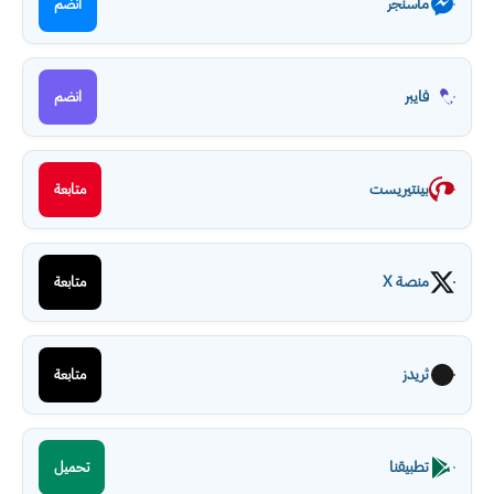
ماسنجر
انضم
فايبر
انضم
بينتيريست
متابعة
منصة X
متابعة
ثريدز
متابعة
تطبيقنا
تحميل