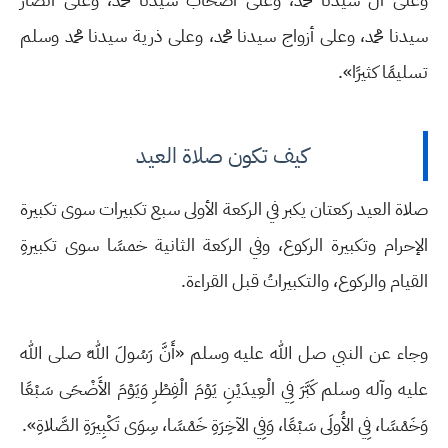
سيدنا محمد، وعلى أزواج سيدنا محمد، وعلى ذرية سيدنا محمد وسلم
تسليمًا كثيرًا».
كيف تكون صلاة العيد
صلاة العيد ركعتان يكبر في الركعة الأولى سبع تكبيرات سوى تكبيرة
الإحرام وتكبيرة الركوع، وفي الركعة الثانية خمسًا سوى تكبيرةِ
القيام والركوع، والتكبيراتُ قبل القراءة.
وجاء عن النبي صل الله عليه وسلم «أَنَّ رَسُولَ اللهِ صلى الله
عليه وآله وسلم كَبَّرَ فِي الْعِيدَيْنِ يَوْمَ الْفِطْرِ وَيَوْمَ الأَضْحَى سَبْعًا
وَخَمْسًا، فِي الأُولَى سَبْعًا، وَفِي الآخِرَةِ خَمْسًا، سِوَى تَكْبِيرَةِ الصَّلاةِ».