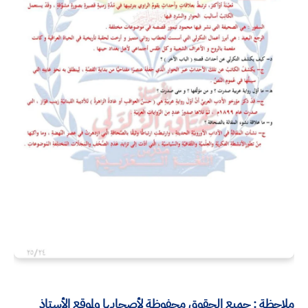
ملاحظة : جميع الحقوق محفوظة لأصحابها ولموقع الأستاذ