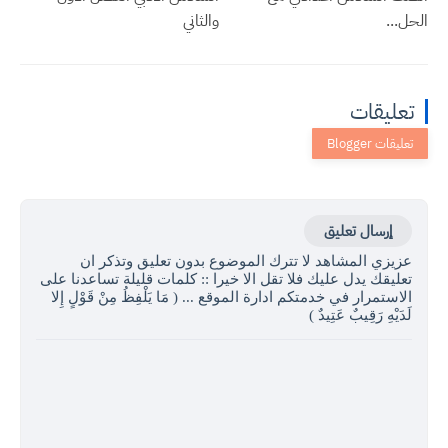
الحل...
والثاني
تعليقات
إرسال تعليق
عزيزي المشاهد لا تترك الموضوع بدون تعليق وتذكر ان
تعليقك يدل عليك فلا تقل الا خيرا :: كلمات قليلة تساعدنا على
الاستمرار في خدمتكم ادارة الموقع ... ( مَا يَلْفِظُ مِنْ قَوْلٍ إِلا
لَدَيْهِ رَقِيبٌ عَتِيدٌ )