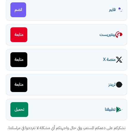
فايبر
انضم
بينتيريست
متابعة
منصة X
متابعة
ثريدز
متابعة
تطبيقنا
تحميل
نشكركم على دعمكم المستمر، وفي حال واجهتكم أي مشكلة لا تترددوا في مراسلتنا.