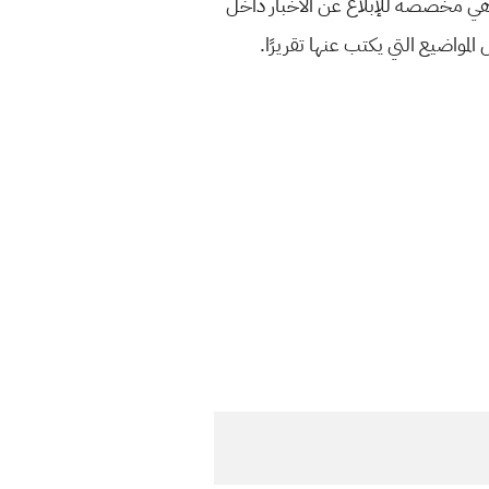
ر الإنترنت. تم إنشاء قناته الأولى على يوتيوب، «عقيل وساف للدراسة والاخبار »، في عام 2009، وهي مخصصة للإبلاغ عن الأخبار داخل