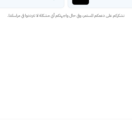
نشكركم على دعمكم المستمر، وفي حال واجهتكم أي مشكلة لا تترددوا في مراسلتنا.