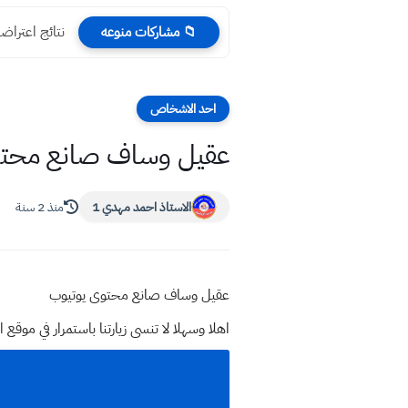
نتائج اعتراضات باب
📁 مشاركات منوعه
احد الاشخاص
عقيل وساف صانع محتو
الاستاذ احمد مهدي 1
منذ 2 سنة
عقيل وساف صانع محتوى يوتيوب
اهلا وسهلا
لا تنسى زيارتنا باستمرار في م