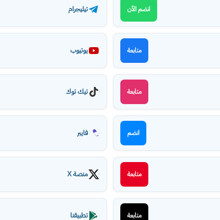
تيليجرام
انضم الآن
يوتيوب
متابعة
تيك توك
متابعة
فايبر
انضم
منصة X
متابعة
تطبيقنا
متابعة