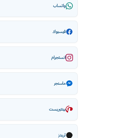
واتساب
فيسبوك
انستجرام
ماسنجر
بينتيريست
ثريدز