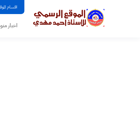
اقسام الموق
اخبار منو