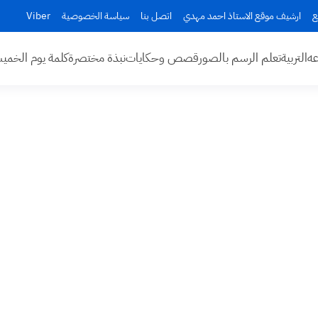
ع
ارشيف موقع الاستاذ احمد مهدي
اتصل بنا
سياسة الخصوصية
Viber
عه
التربية
تعلم الرسم بالصور
قصص وحكايات
نبذة مختصرة
كلمة يوم الخم