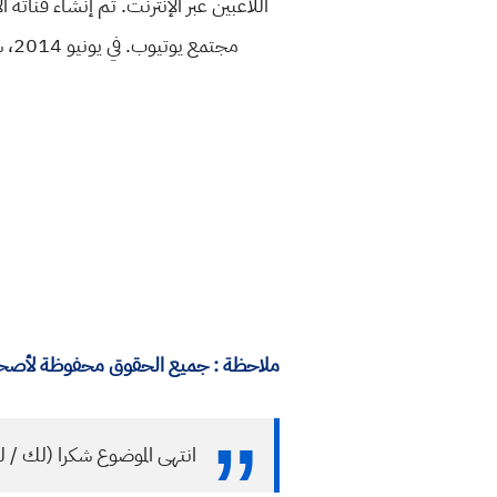
مجتمع يوتيوب. في يونيو 2014، سجل قناة عقيل وساف . غالبًا ما يقدم عقيل وساف آرائه الخاصة حول المواضيع التي يكتب عنها تقريرًا.
ملاحظة : جميع الحقوق محفوظة لأصحابه
انتهى الموضوع شكرا (لك / ل