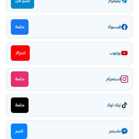
تيليجرام
انضم الآن
فيسبوك
متابعة
يوتيوب
اشتراك
انستجرام
متابعة
تيك توك
متابعة
ماسنجر
انضم