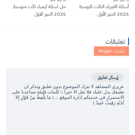
أسئلة الفيزياء الثالث المتوسط
حل اسئلة كيمياء ثالث متوسط
2026 الدور الأول
2026 الدور الاول
تعليقات
إرسال تعليق
عزيزي المشاهد لا تترك الموضوع بدون تعليق وتذكر ان
تعليقك يدل عليك فلا تقل الا خيرا :: كلمات قليلة تساعدنا على
الاستمرار في خدمتكم ادارة الموقع ... ( مَا يَلْفِظُ مِنْ قَوْلٍ إِلا
لَدَيْهِ رَقِيبٌ عَتِيدٌ )