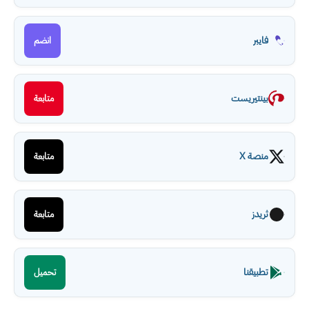
فايبر
انضم
بينتيريست
متابعة
منصة X
متابعة
ثريدز
متابعة
تطبيقنا
تحميل