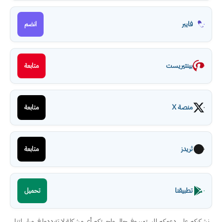
فايبر
انضم
بينتيريست
متابعة
منصة X
متابعة
ثريدز
متابعة
تطبيقنا
تحميل
نشكركم على دعمكم المستمر، وفي حال واجهتكم أي مشكلة لا تترددوا في مراسلتنا.