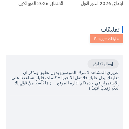
ابتدائي 2026 الدور الاول
الابتدائي 2026 الدور الاول
تعليقات
إرسال تعليق
عزيزي المشاهد لا تترك الموضوع بدون تعليق وتذكر ان
تعليقك يدل عليك فلا تقل الا خيرا :: كلمات قليلة تساعدنا على
الاستمرار في خدمتكم ادارة الموقع ... ( مَا يَلْفِظُ مِنْ قَوْلٍ إِلا
لَدَيْهِ رَقِيبٌ عَتِيدٌ )