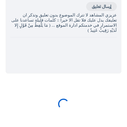
إرسال تعليق
عزيزي المشاهد لا تترك الموضوع بدون تعليق وتذكر ان
تعليقك يدل عليك فلا تقل الا خيرا :: كلمات قليلة تساعدنا على
الاستمرار في خدمتكم ادارة الموقع ... ( مَا يَلْفِظُ مِنْ قَوْلٍ إِلا
لَدَيْهِ رَقِيبٌ عَتِيدٌ )