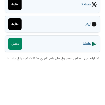
منصة X
متابعة
ثريدز
متابعة
تطبيقنا
تحميل
نشكركم على دعمكم المستمر، وفي حال واجهتكم أي مشكلة لا تترددوا في مراسلتنا.