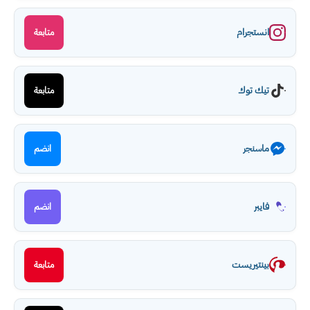
انستجرام
متابعة
تيك توك
متابعة
ماسنجر
انضم
فايبر
انضم
بينتيريست
متابعة