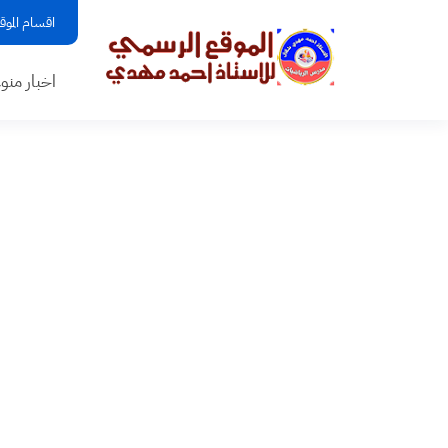
اقسام الموق
اخبار منو