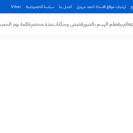
ع
ارشيف موقع الاستاذ احمد مهدي
اتصل بنا
سياسة الخصوصية
Viber
عه
التربية
تعلم الرسم بالصور
قصص وحكايات
نبذة مختصرة
كلمة يوم الخم