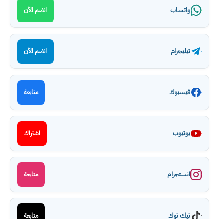
واتساب
انضم الآن
تيليجرام
انضم الآن
فيسبوك
متابعة
يوتيوب
اشتراك
انستجرام
متابعة
تيك توك
متابعة