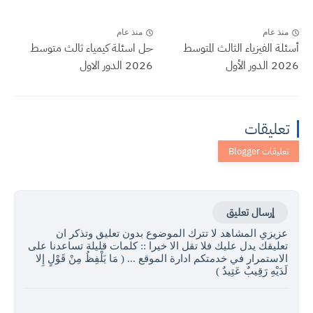
منذ عام
منذ عام
أسئلة الفيزياء الثالث المتوسط
حل اسئلة كيمياء ثالث متوسط
2026 الدور الأول
2026 الدور الاول
تعليقات
إرسال تعليق
عزيزي المشاهد لا تترك الموضوع بدون تعليق وتذكر ان
تعليقك يدل عليك فلا تقل الا خيرا :: كلمات قليلة تساعدنا على
الاستمرار في خدمتكم ادارة الموقع ... ( مَا يَلْفِظُ مِنْ قَوْلٍ إِلا
لَدَيْهِ رَقِيبٌ عَتِيدٌ )