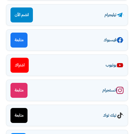
تيليجرام
انضم الآن
فيسبوك
متابعة
يوتيوب
اشتراك
انستجرام
متابعة
تيك توك
متابعة