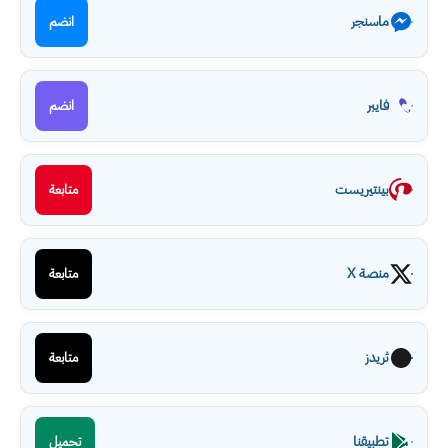
ماسنجر
انضم
فايبر
انضم
بينتيريست
متابعة
منصة X
متابعة
ثريدز
متابعة
تطبيقنا
تحميل