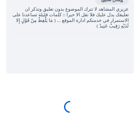
عزيزي المشاهد لا تترك الموضوع بدون تعليق وتذكر ان
تعليقك يدل عليك فلا تقل الا خيرا :: كلمات قليلة تساعدنا على
الاستمرار في خدمتكم ادارة الموقع ... ( مَا يَلْفِظُ مِنْ قَوْلٍ إِلا
لَدَيْهِ رَقِيبٌ عَتِيدٌ )