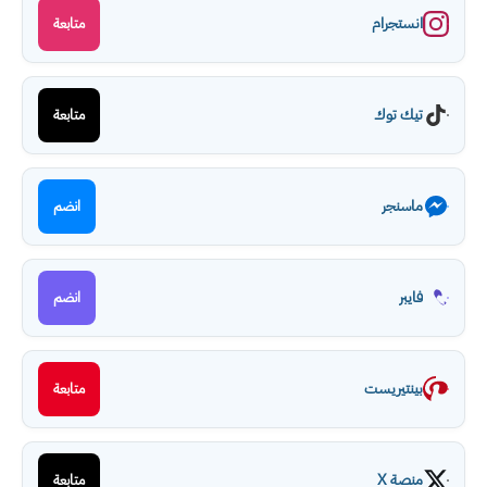
انستجرام
متابعة
تيك توك
متابعة
ماسنجر
انضم
فايبر
انضم
بينتيريست
متابعة
منصة X
متابعة