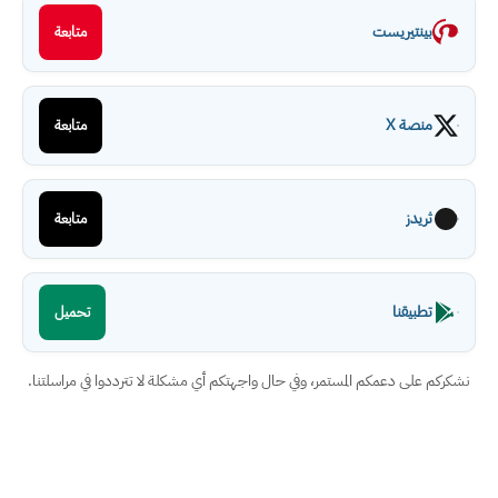
بينتيريست
متابعة
منصة X
متابعة
ثريدز
متابعة
تطبيقنا
تحميل
نشكركم على دعمكم المستمر، وفي حال واجهتكم أي مشكلة لا تترددوا في مراسلتنا.