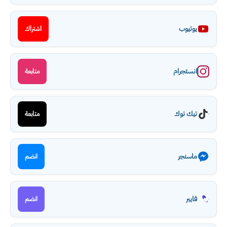
يوتيوب
اشتراك
انستجرام
متابعة
تيك توك
متابعة
ماسنجر
انضم
فايبر
انضم