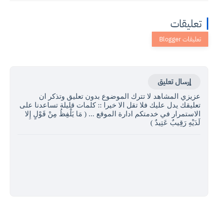
تعليقات
إرسال تعليق
عزيزي المشاهد لا تترك الموضوع بدون تعليق وتذكر ان
تعليقك يدل عليك فلا تقل الا خيرا :: كلمات قليلة تساعدنا على
الاستمرار في خدمتكم ادارة الموقع ... ( مَا يَلْفِظُ مِنْ قَوْلٍ إِلا
لَدَيْهِ رَقِيبٌ عَتِيدٌ )