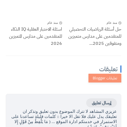
منذ عام
منذ عام
حل أسئلة الرياضيات التحصيلي
اسئلة الاختبار العقلية IQ الذكاء
للمتقدمين على مدارس متميزين
للمتقدمين على مدارس المتميزين
ومتفوقين 2025...
2026
تعليقات
إرسال تعليق
عزيزي المشاهد لا تترك الموضوع بدون تعليق وتذكر ان
تعليقك يدل عليك فلا تقل الا خيرا :: كلمات قليلة تساعدنا على
الاستمرار في خدمتكم ادارة الموقع ... ( مَا يَلْفِظُ مِنْ قَوْلٍ إِلا
لَدَيْهِ رَقِيبٌ عَتِيدٌ )