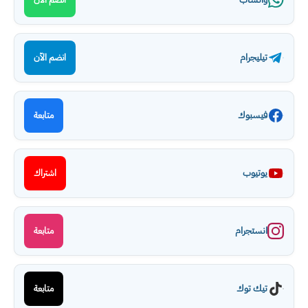
تيليجرام
انضم الآن
فيسبوك
متابعة
يوتيوب
اشتراك
انستجرام
متابعة
تيك توك
متابعة