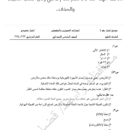
والحذف..