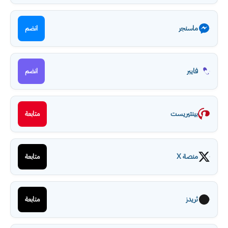
ماسنجر
انضم
فايبر
انضم
بينتيريست
متابعة
منصة X
متابعة
ثريدز
متابعة