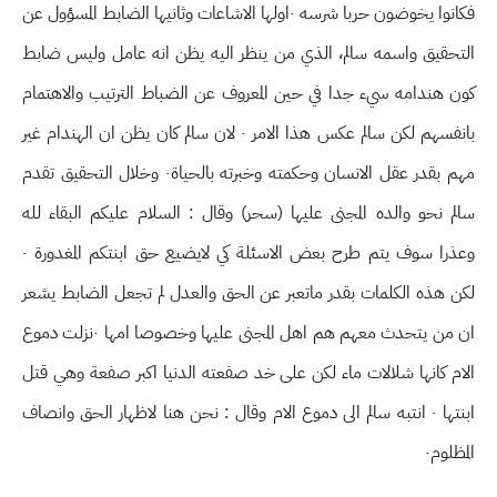
فكانوا يخوضون حربا شرسه ٠اولها الاشاعات وثانيها الضابط المسؤول عن
التحقيق واسمه سالم، الذي من ينظر اليه يظن انه عامل وليس ضابط
كون هندامه سيء جدا في حين المعروف عن الضباط الترتيب والاهتمام
بانفسهم لكن سالم عكس هذا الامر ٠ لان سالم كان يظن ان الهندام غير
مهم بقدر عقل الانسان وحكمته وخبرته بالحياة٠ وخلال التحقيق تقدم
سالم نحو والده المجنى عليها (سحر) وقال : السلام عليكم البقاء لله
وعذرا سوف يتم طرح بعض الاسئلة كي لايضيع حق ابنتكم المغدورة ٠
لكن هذه الكلمات بقدر ماتعبر عن الحق والعدل لم تجعل الضابط يشعر
ان من يتحدث معهم هم اهل المجنى عليها وخصوصا امها ٠نزلت دموع
الام كانها شلالات ماء لكن على خد صفعته الدنيا اكبر صفعة وهي قتل
ابنتها ٠ انتبه سالم الى دموع الام وقال : نحن هنا لاظهار الحق وانصاف
المظلوم٠