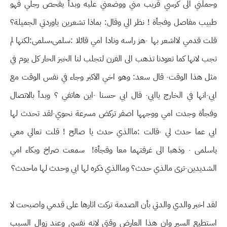
وحملني الى كرسي قريب مني ووضعني عليه وبدأ يفحص رجلي فهو
طبيب مفاصل وفجأة ! نظر الي وقال: بماذا تشعرين ياوردتي الجميلة؟
قلت قدمي لااشعر بها ٠هز راسه ونادا امي قائلا :سلمى،سلمى:لكنها لم
تجب لانها كما تعودنا تذهب الى الفرن لتجلب لنا الخبز الحار كل يوم في
مثل هذا الوقت٠ قال سعد: وهو اخي الاكبر وجاء في نفس الوقت مع
ابي٠انها في الخارج ياابي٠ قال ابي حسنا ٠اين هاتفي ؟ وبدأ بالاتصال
وفجأة وجدت امي ووجهها اصفر تركض مسرعة نحوي٠لقد تحدث لها
ابي عما حدث لي ٠قالت :ماالذي حدث يا صالح ! قلت تعالي معي
ياسلمى ٠ وذهبا الى غرفتهما معا وفجأة! سمعت صراخ وبكاء امي
الشديدين٠ترى مالذي حدث؟ وماالذي ذكره لها ابي وحدث لها ماحدث؟
لقد اخبر والدي والدتي بأن الصدمة تركت اثارها على قدمي واصبحت لا
استطيع السير وان هذا العارض وقتي لانه نفسي وعند زوال السبب