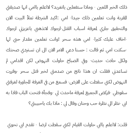
ذلك الخبر اللعين ٠ وماذا ستفعلين ياتغريد؟ لااعلم ياامي انها صديقتي
المقربة وانت تعلمين ذلك جيدا٠ امي :اكيد الشرطة تملأ البيت الان
والتحقيق جاري لمعرفة اسباب القتل٠ارجوك لاتذهبي ياعزيزتي ارجوك
٠اخاف عليك كثيرا٠ امي هذه سحر !وانت تعلمين مقدار حبي لها
٠سكتت امي ثم قالت : حسنا دعي الامر الان الى ان تستردي صحتك
ولكل حادث حديث٠ وفي الصباح حاولت النهوض لكن اقدامي لم
تساعدني فقلت ان هذا ناتج من صدمتي لخبر قتل سحر ٠وقررت
النهوض لكني سقطت على الارض٠ فسمع من في الغرفة المجاورة لغرفتي
سقوطي ٠فركض الجميع لمعرفة ماحدث لي ٠وفجأة فتحت الباب فاذا به
ابي ٠نظر الي نظرة حب وحنان وقال لي : ماذا بك ياحبيبتي؟
قلت: لااعلم ياابي حاولت القيام لكني سقطت ارضا ٠ تقدم ابي نحوي