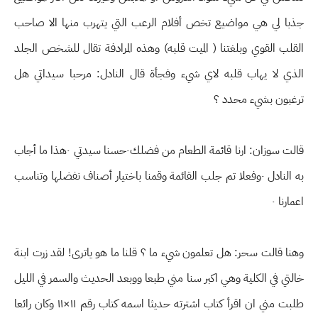
جذبا لي هي مواضيع تخص أفلام الرعب التي يتهرب منها الا صاحب
القلب القوي وبلغتنا ( الميت قلبه) وهذه المرادفة تقال للشخص الجلد
الذي لا يهاب قلبه لاي شيء وفجأة قال النادل: مرحبا سيداتي هل
ترغبون بشيء محدد ؟
قالت سوزان: ارنا قائمة الطعام من فضلك٠حسنا سيدتي ٠هذا ما أجاب
به النادل ٠وفعلا تم جلب القائمة وقمنا باختيار أصناف نفضلها وتناسب
اعمارنا ٠
وهنا قالت سحر: هل تعلمون شيء ما ؟ قلنا ما هو ياترى! لقد زرت ابنة
خالتي في الكلية وهي اكبر سنا مني طبعا ووبعد الحديث والسمر في الليل
طلبت مني ان اقرأ كتاب اشترته حديثا اسمه كتاب رقم ١١×١١ وكان رائعا