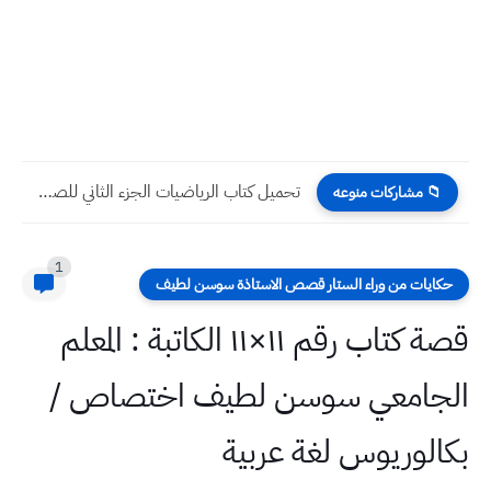
تحميل كتاب اللغة الانكليزية للصف الثالث المتوسط 2022 - 2023...
📁 مشاركات منوعه
1
حكايات من وراء الستار قصص الاستاذة سوسن لطيف
قصة كتاب رقم ١١×١١ الكاتبة : المعلم
الجامعي سوسن لطيف اختصاص /
بكالوريوس لغة عربية