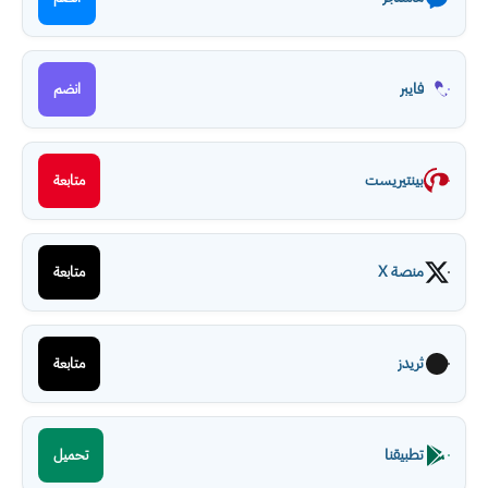
فايبر
انضم
بينتيريست
متابعة
منصة X
متابعة
ثريدز
متابعة
تطبيقنا
تحميل