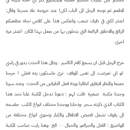
الكاشير لكن عبارات الكاشير جعلته لايستطيع ذكر اي حالة سيئة في
المطعم ثم توجه الرجل الى الباب لكن! عند خروجه عاد مسرعا وقال:
اعتذر لكني في ظرف صعب وانعكس هذا على كلامي تجاه مطعمكم
الرائع والاخلاق الرائعة التي يتحلون بها من يعمل بهذا المكان ٠اعتذر مرة
اخرى ٠
خرج الرجل قبل ان يسمع كلام الكاشير ٠ وظل هذا الحدث يدور في راسي
٠لو اني تعرضت الى نفس الموقف ٠ترى ماستكون رده فعلي ! خرجنا
جميعا والمنظر لايفارق انظارنا وردة فعل الطرفين من الحدث٠ وعند سيرنا
وجدنا مكتبة صغيرة ٠قلت لهم : دعونا ندخل المكتبة علنا نجد هذا
الكتاب الذي ذكرته سحر ٠ودخلنا ووجدنا مختلف انواع الكتب ٠مقسمه
الى رفوف تشمل قصص الاطفال والكبار وتحوي انواع مختلفة من
المواضيع : القتل والجرائم، والخيال ٠٠٠ الخ ٠وهنا رايت صاحب المكتبة