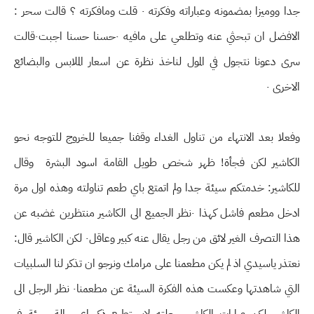
جدا ووميزا بمضمونه وعباراته وفكرته ٠ قلت ومافكرته ؟ قالت سحر :
الافضل ان تبحثي عنه وتطلعي على مافيه ٠حسنا حسنا اجبت٠قالت
سرى دعونا نتجول في المول لناخذ نظرة عن اسعار الملابس والبضائع
الاخرى ٠
وفعلا بعد الانتهاء من تناول الغداء وقفنا جميعا للخروج للتوجه نحو
الكاشير لكن فجأة! ظهر شخص طويل القامة اسود البشرة وقال
للكاشير: خدمتكم سيئة جدا ولم اتمتع باي طعم تناولته وهذه اول مرة
ادخل مطعم فاشل كهذا ٠نظر الجميع الى الكاشير منتظرين غضبه عن
هذا التصرف الغير لائق من رجل يقال عنه كبير وعاقل٠ لكن الكاشير قال:
نعتذر ياسيدي اذ لم يكن مطعمنا على مرامك ونرجو ان تذكر لنا السلبيات
التي شاهدتها وعكست هذه الفكرة السيئة عن مطعمنا٠ نظر الرجل الى