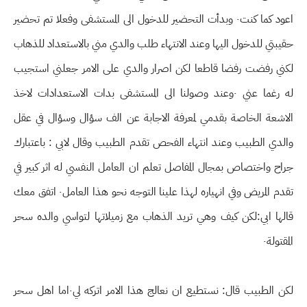
اعود كما كنت٠ وبدأت التحضير للدخول الى المستشفى وفعلا تم تحضير
حقيبتي للدخول اليها وعند الانتهاء طلب والدي مني بالاستعداد للذهاب
لكني رفضت رفضا قاطعا لكن اصرار والدي على الامر جعلني استجيب
له رغما عني ٠وعند وصولنا الى المستشفى بدات الاستعدادات لاخذ
الاشعة الخاصة بقدمي لمعرفة الاجابة عن الف سؤال وسؤال في عقل
والدي الطبيب وعند انتهاء الفحص تقدم الطبيب وقال لابي : باعتبارك
جراح واختصاص بمجال المفاصل تعلم ان العامل النفسي له اثر كبير في
تقدم المريض وفي انهياره لهذا علينا التوجه نحو هذا العامل٠ اتفق معك
قالها ابي:لكن كيف وهي تريد الذهاب مع زميلاتها لتواسي والده سحر
المقتولة٠
لكن الطبيب قال: نستطيع ان نعالج هذا الامر اتركه لي٠اما اهل سحر