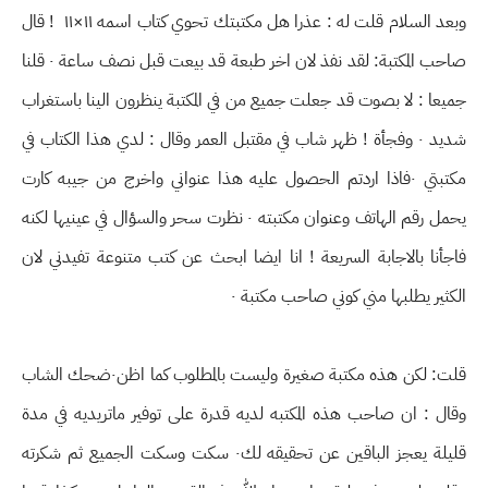
وبعد السلام قلت له : عذرا هل مكتبتك تحوي كتاب اسمه ١١×١١ ! قال
صاحب المكتبة: لقد نفذ لان اخر طبعة قد بيعت قبل نصف ساعة ٠ قلنا
جميعا : لا بصوت قد جعلت جميع من في المكتبة ينظرون الينا باستغراب
شديد ٠ وفجأة ! ظهر شاب في مقتبل العمر وقال : لدي هذا الكتاب في
مكتبتي ٠فاذا اردتم الحصول عليه هذا عنواني واخرج من جيبه كارت
يحمل رقم الهاتف وعنوان مكتبته ٠ نظرت سحر والسؤال في عينيها لكنه
فاجأنا بالاجابة السريعة ! انا ايضا ابحث عن كتب متنوعة تفيدني لان
الكثير يطلبها مني كوني صاحب مكتبة ٠
قلت: لكن هذه مكتبة صغيرة وليست بالمطلوب كما اظن٠ضحك الشاب
وقال : ان صاحب هذه المكتبه لديه قدرة على توفير ماتريديه في مدة
قليلة يعجز الباقين عن تحقيقه لك٠ سكت وسكت الجميع ثم شكرته