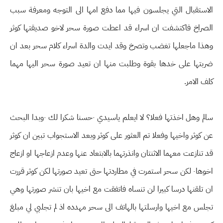
الاستقبال التي يجلسون فيها مما دفع امها الى التوجه ومعرفة سبب
الصراخ فاكتشفت ان اسراء قد اعطت صورة سحر لاخو صديقتها كوثر
وهذا ماجعلها تغضب وتصرخ وقد ايدت والدة اسراء كلام سحر بعد ان
ضربتها على خدها بقوة وطلبت منها ان تعيد صورة سحر اليها مهما
كلف الامر.
سالم وهل اخذتها فعلا؟ لا ايعلم ياسيدي ٠حسنا شكرا لك ٠وبدا البحث
عن كوثر واخيها وفعلا تم العثور على كوثر وبعد الاستجواب تبين ان كوثر
قد تنازعت معهما الاثنتان وانذرتهما بالابتعاد عنها وعدم ازعاجها او ازعاج
اخوها٠ لكن سحر استمرت في مطاردتها حتى تعيد صورتها لكن كوثر قررت
ان تلقنها درسا كبيرا لن تنساه فاتفقت مع اخيها بان تنشر صورتها وهي
تجلس مع اخيها وارسلتها بالهاتف الى سحر مهدده اذ لم تجلبي لي مبلغ