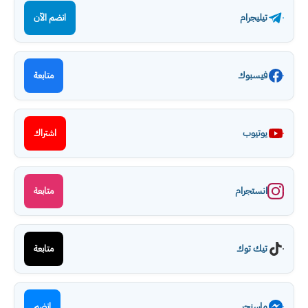
تيليجرام
انضم الآن
فيسبوك
متابعة
يوتيوب
اشتراك
انستجرام
متابعة
تيك توك
متابعة
ماسنجر
انضم