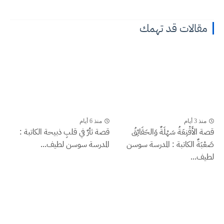
مقالات قد تهمك
منذ 3 أيام
منذ 6 أيام
قصة الأَقْنِعَةُ سَهْلَةٌ وَالحَقَائِقُ
قصة ثأرٌ في قلبِ ذبيحة الكاتبة :
صَعْبَةٌ الكاتبة : المدرسة سوسن
المدرسة سوسن لطيف...
لطيف...