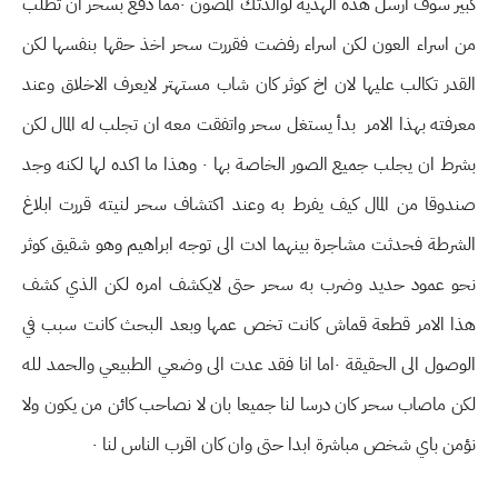
كبير سوف ارسل هذه الهدية لوالدتك المصون ٠مما دفع بسحر ان تطلب
من اسراء العون لكن اسراء رفضت فقررت سحر اخذ حقها بنفسها لكن
القدر تكالب عليها لان اخ كوثر كان شاب مستهتر لايعرف الاخلاق وعند
معرفته بهذا الامر بدأ يستغل سحر واتفقت معه ان تجلب له المال لكن
بشرط ان يجلب جميع الصور الخاصة بها ٠ وهذا ما اكده لها لكنه وجد
صندوقا من المال كيف يفرط به وعند اكتشاف سحر لنيته قررت ابلاغ
الشرطة فحدثت مشاجرة بينهما ادت الى توجه ابراهيم وهو شقيق كوثر
نحو عمود حديد وضرب به سحر حتى لايكشف امره لكن الذي كشف
هذا الامر قطعة قماش كانت تخص عمها وبعد البحث كانت سبب في
الوصول الى الحقيقة ٠اما انا فقد عدت الى وضعي الطبيعي والحمد لله
لكن ماصاب سحر كان درسا لنا جميعا بان لا نصاحب كائن من يكون ولا
نؤمن باي شخص مباشرة ابدا حتى وان كان اقرب الناس لنا ٠