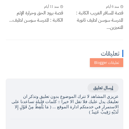
منذ 6 أيام
منذ 11 أيام
قصة المسافر الغريب الكاتبة :
قصة برود الحق وحرارة الإثم
المدرسة سوسن لطيف ثانوية
الكاتبة : المدرسة سوسن لطيف...
المتميزين...
تعليقات
إرسال تعليق
عزيزي المشاهد لا تترك الموضوع بدون تعليق وتذكر ان
تعليقك يدل عليك فلا تقل الا خيرا :: كلمات قليلة تساعدنا على
الاستمرار في خدمتكم ادارة الموقع ... ( مَا يَلْفِظُ مِنْ قَوْلٍ إِلا
لَدَيْهِ رَقِيبٌ عَتِيدٌ )