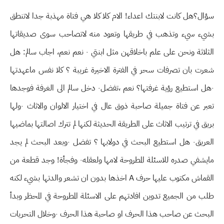
سؤال؟هل كانت لابنتك اعداء! الام كلا كلا هي فتاة مهذبة جدا لاتنطق
بشيء سيء وتذهب في طريقها وتعود منه لاتصاحب سوى صديقاتها
الثلاثة ونحن على علم باخلاقهن مثل ابنتي ٠ نعم نعم، اجاب سالم: هل
شعرت بان تصرفات سحر في الفترة الاخيرة غريبة ؟ كلا نفس ماعهدتها
٠هل استطيع رؤية غرفتها؟ نعم ،تفضل٠ دخل سالم الى الغرفة فوجدها
تعبر عن فتاة جميلة صاحبة ذوق عال في اختيار الالوان والاثاث ٠ولها
بريق في ترتيب الاثاث على الطريقة الحديثة لكنها لم تترك اصالتها بماضيها
العريق٠ هل استطيع البحث في دولابها ؟ تفضل ٠وبعد البحث لم يجد
مايشفي صدره للاسئلة المطروحة لامها ولعقله٠ وفجأة! وجد قطعة من
القماش مكتوب عليها حرف A اخذها بدون ان تشعر والدتها بشيء لكنه
طلب من الجميع تدوين افادتهم على الاسئلة المطروحة في المحظر وبدأ
البحث عن صاحب هذا الحرف او صاحبة هذا الحرف ٠وخلال التحريات