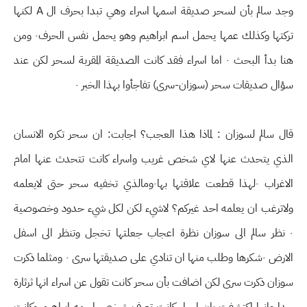
وجد سالم بأن لسحر صديقة اسمها اسراء وهي تبدا بحرف ال A لكنها
تركتها وكذلك عمها يحمل اسم ابراهيم وهو يحمل نفس الحرف٠ ومن
هنا بدأ البحث ٠ اما اسراء فقد كانت الصديقة المقربة لسحر لكن عند
سؤال صديقات سحر (سوزان-سرى) تفاجأوا بهذا الخبر ٠
قال سالم لسوزان : لماذا هذا العجب؟ اجابت: ان سحر تكره الانسان
الذي يتحدث عنها لاي شخص غريب واسراء كانت تتحدث عنها امام
الاغراب ٠لهذا قطعت علاقتها بها٠ومالذي تخفيه سحر حتى لايعلمه
ولاترغب ان يعلمه احد غيركم؟ لاشيء لكن لكل شيء حدود وخصوصية
٠ نظر سالم الى سوزان نظرة اعجاب جعلتها تخجل وتنظر الى اسفل
الارض ٠شكرها وطلب منها ان تنادي على صديقتها سرى ٠ ومثلما ذكرت
سوزان ذكرت سرى لكن اضافت بأن سحر كانت تقول عن اسراء انها ثرثارة