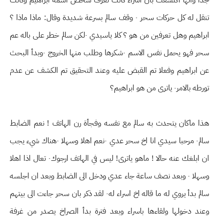
جدا وانها اكتشفت بان اسراء كانت تعرف شخص اسمه ابراهيم وكانت
تنقل له كل حركات سحر ٠ وقف سالم بسرعة شديدة وقال: ماذا ماذا ؟
ابراهيم وهل تعرفين من هو ؟ كلا ياسيدي ٠لكن سالم خطر على باله عم
سحر فهو يحمل نفس الاسم ٠شكرها وطلب منها الخروج ٠وبدأ البحث
عن ابراهيم وفعلا تم القبض عليه وعند التحقيق تم الكشف عن عدم
تورطه بالامر٠ ياترى من هو ابراهيم؟
هذا ماكان يتحدث به سالم مع نفسه وفجأة رن الهاتف ! نعم الضابط
سالم٠ مرحبا سيدي انا اخ سحر عدي ٠نعم اهلا وسهلا ٠هناك شيء يجب
ان ابلغك عنه حالا ! ماهو ياترى! ليس في الهاتف ارجوك٠ تعال اذا اهلا
وسهلا ٠ وبعد نصف ساعة جاء عدي ودخل الى الضابط وبعد ان اجلسه
سالم بدأ يروي له ما قاله اخ اسراء له٠ لقد ذكر بان سحر جاءت الى بيتهم
وعند دخولها ولقاءها باسراء وبعد فترة بدأ الصراخ يصدر من غرفة