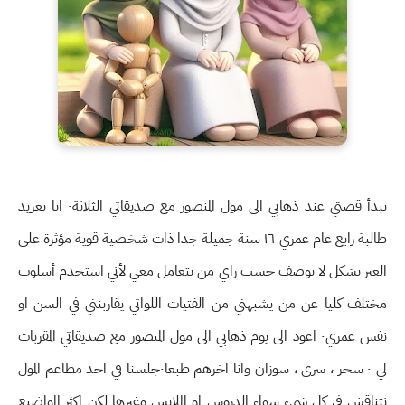
تبدأ قصتي عند ذهابي الى مول المنصور مع صديقاتي الثلاثة٠ انا تغريد
طالبة رابع عام عمري ١٦ سنة جميلة جدا ذات شخصية قوية مؤثرة على
الغير بشكل لا يوصف حسب راي من يتعامل معي لأني استخدم أسلوب
مختلف كليا عن من يشبهني من الفتيات اللواتي يقاربنني في السن او
نفس عمري٠ اعود الى يوم ذهابي الى مول المنصور مع صديقاتي المقربات
لي ٠ سحر ، سرى ، سوزان وانا اخرهم طبعا٠جلسنا في احد مطاعم المول
نتناقش في كل شيء سواء الدروس او الملابس وغيرها لكن اكثر المواضيع