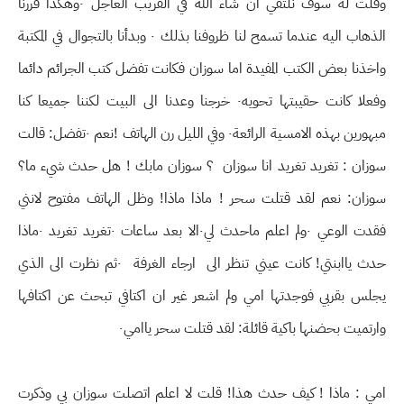
وقلت له سوف نلتقي ان شاء الله في القريب العاجل ٠وهكذا قررنا
الذهاب اليه عندما تسمح لنا ظروفنا بذلك ٠ وبدأنا بالتجوال في المكتبة
واخذنا بعض الكتب المفيدة اما سوزان فكانت تفضل كتب الجرائم دائما
وفعلا كانت حقيبتها تحويه٠ خرجنا وعدنا الى البيت لكننا جميعا كنا
مبهورين بهذه الامسية الرائعة٠ وفي الليل رن الهاتف !نعم ٠تفضل: قالت
سوزان : تغريد تغريد انا سوزان ؟ سوزان مابك ! هل حدث شيء ما؟
سوزان: نعم لقد قتلت سحر ! ماذا ماذا! وظل الهاتف مفتوح لانني
فقدت الوعي ٠ولم اعلم ماحدث لي٠الا بعد ساعات ٠تغريد تغريد ٠ماذا
حدث ياابنتي! كانت عيني تنظر الى ارجاء الغرفة ٠ثم نظرت الى الذي
يجلس بقربي فوجدتها امي ولم اشعر غير ان اكتافي تبحث عن اكتافها
وارتميت بحضنها باكية قائلة: لقد قتلت سحر ياامي٠
امي : ماذا ! كيف حدث هذا! قلت لا اعلم اتصلت سوزان بي وذكرت