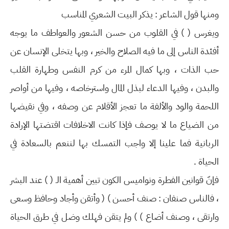
ومنها قول الشاعر : يذكر البيت الشعري المناسب
ويغرس ( ) في القلوب من حسن الشعور والعواطف ما يوجه
أفئدة الناس إلى ما فيه الصلاح والخير ، وبها يتخلى الإنسان عن
حب الذات ، وبها كمال المرء من كرم النفس وطهارة القلب
والبدن ، وفيها الدعاء لبذل المال واسترخاصه ، وفيها من أواصر
اللحمة والود والألفة ما تعجز الأقلام عن وصفه ، وفي نقيضها
من الضياع ما لا يوصف فإذا كانت الاخلافات اقتضتها الإرادة
الربانية فما علينا إلا واجب التمسك بها لننعم بالسعادة في
الحياة .
فإنّ قوانين الفطرة ونواميس الكون تبين أهمية الـ ( ) عند البشر
، فالناس صنفان : صنف أحسن ) ( وأتقن وأجاد وحافظ وسعى
وارتقى ، وصنف أضاع ) ) ولم يتقن فهلك وضل في طرق الحياة