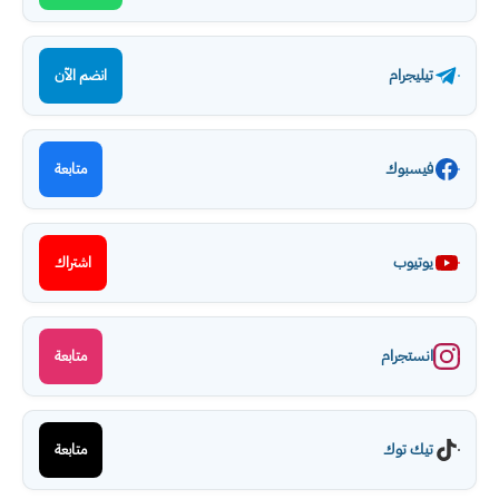
تيليجرام
انضم الآن
فيسبوك
متابعة
يوتيوب
اشتراك
انستجرام
متابعة
تيك توك
متابعة