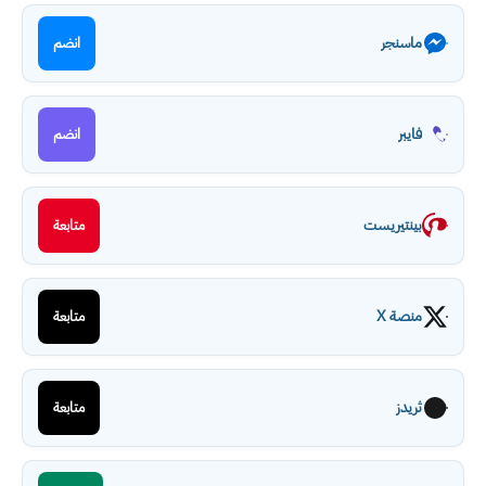
ماسنجر
انضم
فايبر
انضم
بينتيريست
متابعة
منصة X
متابعة
ثريدز
متابعة