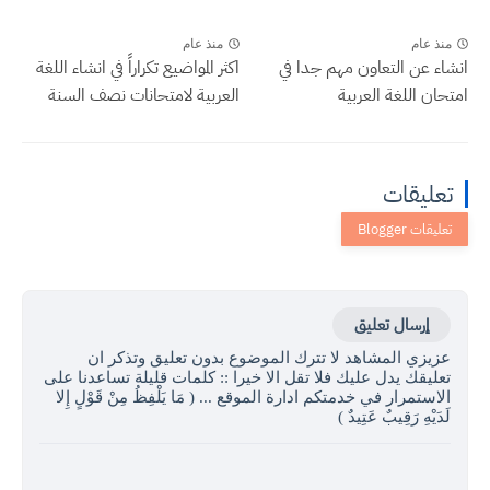
منذ عام
منذ عام
انشاء عن التعاون مهم جدا في
اكثر المواضيع تكراراً في انشاء اللغة
امتحان اللغة العربية
العربية لامتحانات نصف السنة
تعليقات
إرسال تعليق
عزيزي المشاهد لا تترك الموضوع بدون تعليق وتذكر ان
تعليقك يدل عليك فلا تقل الا خيرا :: كلمات قليلة تساعدنا على
الاستمرار في خدمتكم ادارة الموقع ... ( مَا يَلْفِظُ مِنْ قَوْلٍ إِلا
لَدَيْهِ رَقِيبٌ عَتِيدٌ )