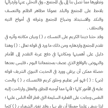
وتطورها مما تصل بنا إلى رقي المجتمع ، وفي التخلي عنها وازدرائها
يلاحظ على المجتمع والبلد عمومًا مظاهر الظلم والتعسف
والنكد والاستبداد وضياع المجتمع وغرقه في أمواج التيه
والتخلف .
وقد حثنا ديننا الكريم على التمسك بـ ( ) وبيان مكانته وأثره في
تقدم المجتمع وازدهاره ومن ذلك ما ورد في قوله تعالى : ( ) وهذا
دليل على أهميتها ومكانتها في دفع عربة التقدم إلى الأمام
والنهوض بالواقع الذي عصف بمجتمعاتنا اليوم ، فليس بعدها
خصلة ممكن أن يرتقي وورد في الحديث النبوي الشريف قوله
(ص) : ( ) فهو أمر عظيم وخلق كريم فالتمسك بـ ( ) والحث
عليه في الأمور كلها ؛ لأنها مما أوجبه المنطق والعقل وارتاحت إليه
النفس وجاءت على الفطرة السليمة التي فطر الله الناس عليها ؛
لذا ينبغي علينا جميعًا أن نقر بها ، وقد تغنى الشعراء بـ ( ) كثيرا