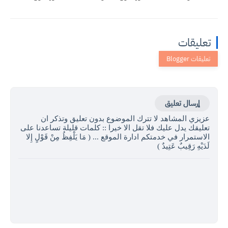
تعليقات
إرسال تعليق
عزيزي المشاهد لا تترك الموضوع بدون تعليق وتذكر ان
تعليقك يدل عليك فلا تقل الا خيرا :: كلمات قليلة تساعدنا على
الاستمرار في خدمتكم ادارة الموقع ... ( مَا يَلْفِظُ مِنْ قَوْلٍ إِلا
لَدَيْهِ رَقِيبٌ عَتِيدٌ )