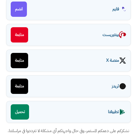
فايبر
انضم
بينتيريست
متابعة
منصة X
متابعة
ثريدز
متابعة
تطبيقنا
تحميل
نشكركم على دعمكم المستمر، وفي حال واجهتكم أي مشكلة لا تترددوا في مراسلتنا.