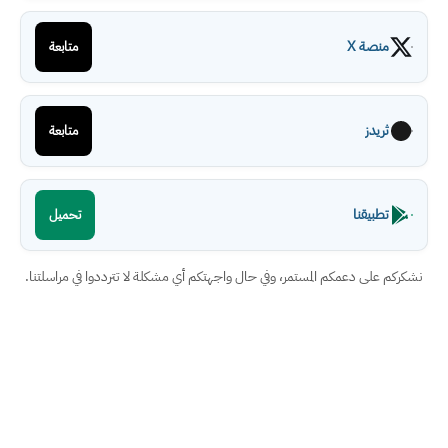
منصة X
متابعة
ثريدز
متابعة
تطبيقنا
تحميل
نشكركم على دعمكم المستمر، وفي حال واجهتكم أي مشكلة لا تترددوا في مراسلتنا.