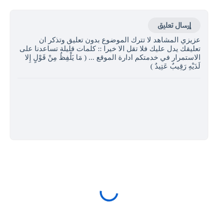
إرسال تعليق
عزيزي المشاهد لا تترك الموضوع بدون تعليق وتذكر ان
تعليقك يدل عليك فلا تقل الا خيرا :: كلمات قليلة تساعدنا على
الاستمرار في خدمتكم ادارة الموقع ... ( مَا يَلْفِظُ مِنْ قَوْلٍ إِلا
لَدَيْهِ رَقِيبٌ عَتِيدٌ )