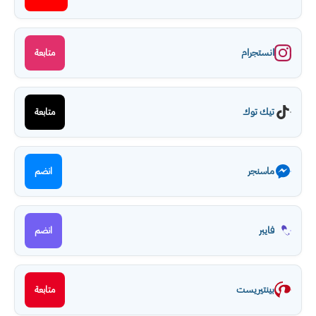
انستجرام
متابعة
تيك توك
متابعة
ماسنجر
انضم
فايبر
انضم
بينتيريست
متابعة