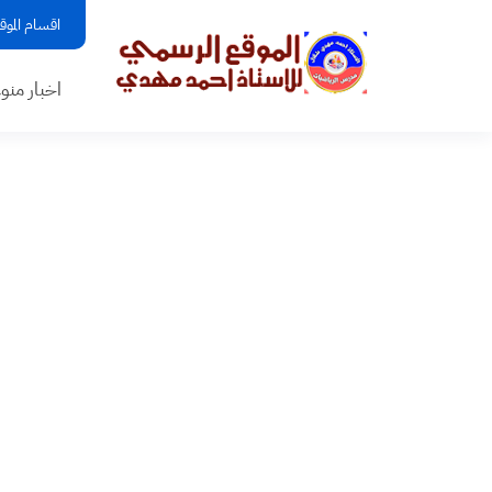
اقسام الموق
اخبار منو