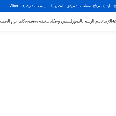
ع
ارشيف موقع الاستاذ احمد مهدي
اتصل بنا
سياسة الخصوصية
Viber
عه
التربية
تعلم الرسم بالصور
قصص وحكايات
نبذة مختصرة
كلمة يوم الخم