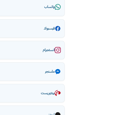
واتساب
فيسبوك
انستجرام
ماسنجر
بينتيريست
ثريدز