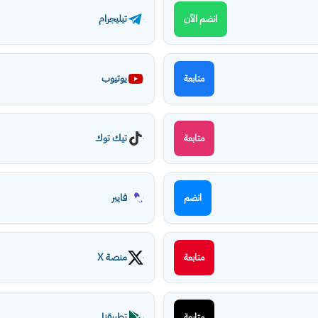
تيليجرام
انضم الآن
يوتيوب
متابعة
تيك توك
متابعة
فايبر
انضم
منصة X
متابعة
تطبيقنا
متابعة