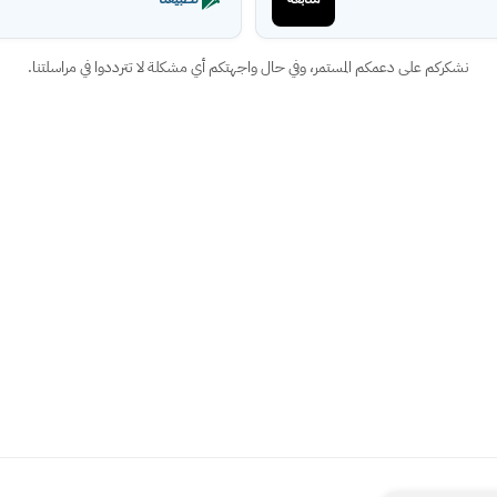
نشكركم على دعمكم المستمر، وفي حال واجهتكم أي مشكلة لا تترددوا في مراسلتنا.