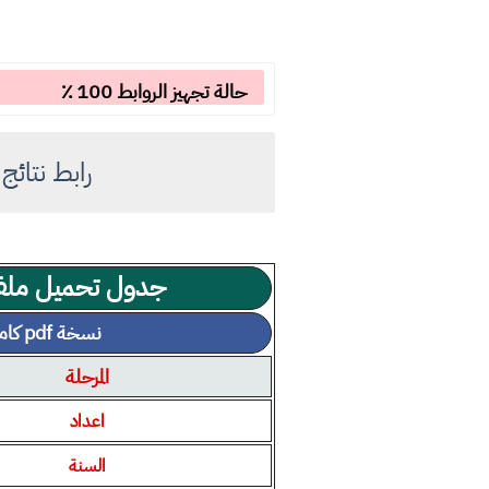
حالة تجهيز الروابط 100 ٪
رابط نتائج السادس
جدول تحميل ملف ن
نسخة pdf كاملة مجانية
المرحلة
اعداد
السنة