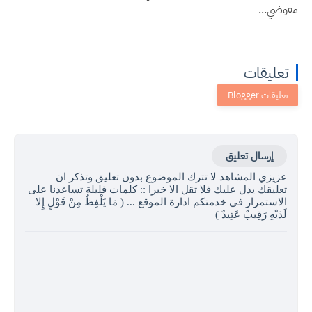
مفوضي...
تعليقات
إرسال تعليق
عزيزي المشاهد لا تترك الموضوع بدون تعليق وتذكر ان
تعليقك يدل عليك فلا تقل الا خيرا :: كلمات قليلة تساعدنا على
الاستمرار في خدمتكم ادارة الموقع ... ( مَا يَلْفِظُ مِنْ قَوْلٍ إِلا
لَدَيْهِ رَقِيبٌ عَتِيدٌ )