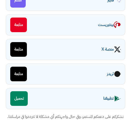
فايبر
انضم
بينتيريست
متابعة
منصة X
متابعة
ثريدز
متابعة
تطبيقنا
تحميل
نشكركم على دعمكم المستمر، وفي حال واجهتكم أي مشكلة لا تترددوا في مراسلتنا.