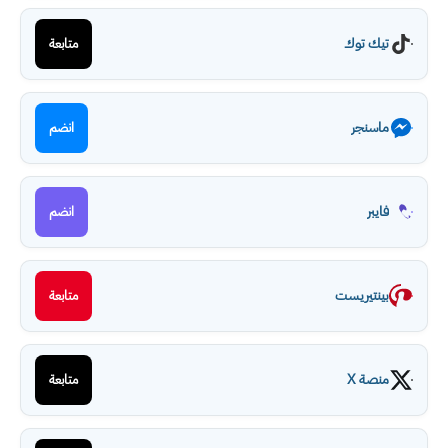
تيك توك
متابعة
ماسنجر
انضم
فايبر
انضم
بينتيريست
متابعة
منصة X
متابعة