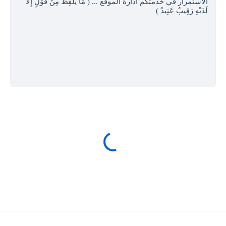
الاستمرار في خدمتكم ادارة الموقع ... ( مَا يَلْفِظُ مِنْ قَوْلٍ إِلا
لَدَيْهِ رَقِيبٌ عَتِيدٌ )