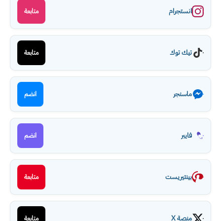
انستجرام
متابعة
تيك توك
متابعة
ماسنجر
انضم
فايبر
انضم
بينتيريست
متابعة
منصة X
متابعة