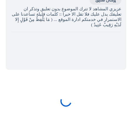
عزيزي المشاهد لا تترك الموضوع بدون تعليق وتذكر ان
تعليقك يدل عليك فلا تقل الا خيرا :: كلمات قليلة تساعدنا على
الاستمرار في خدمتكم ادارة الموقع ... ( مَا يَلْفِظُ مِنْ قَوْلٍ إِلا
لَدَيْهِ رَقِيبٌ عَتِيدٌ )