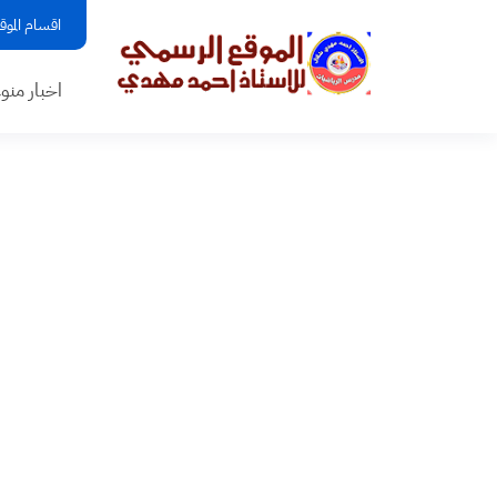
اقسام الموق
اخبار منو