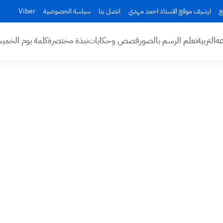
ع
ارشيف موقع الاستاذ احمد مهدي
اتصل بنا
سياسة الخصوصية
Viber
عه
التربية
تعلم الرسم بالصور
قصص وحكايات
نبذة مختصرة
كلمة يوم الخم