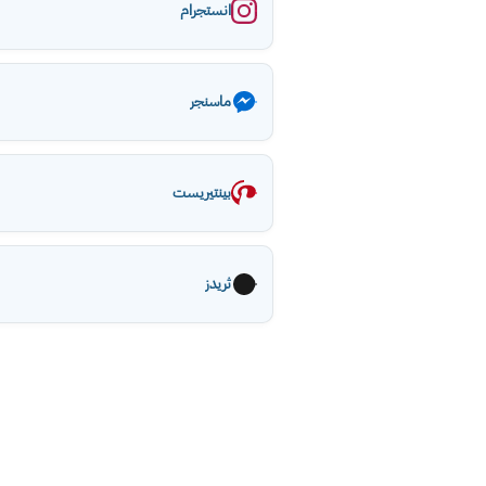
انستجرام
ماسنجر
بينتيريست
ثريدز