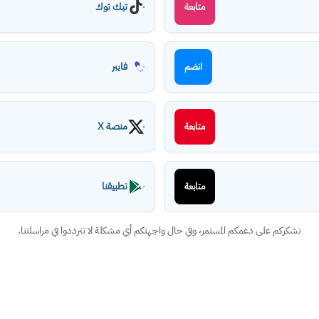
تيك توك
متابعة
فايبر
انضم
منصة X
متابعة
تطبيقنا
متابعة
نشكركم على دعمكم المستمر، وفي حال واجهتكم أي مشكلة لا تترددوا في مراسلتنا.