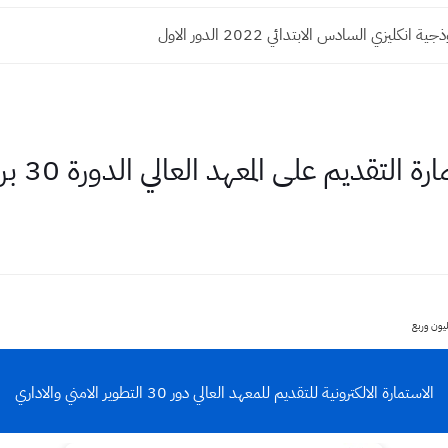
 انكليزي السادس الابتدائي 2022 الدور الاول
ديم على المعهد العالي الدورة 30 براتب مليون وربع
الاستمارة الالكترونية للتقديم للمعهد العالي دور 30 التطوير الامني والاداري