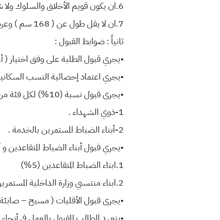
6.ان يكون قويم الأخلاق والسلوك ولا شائبة في أخلاصه و ولائه للوطن والشعب .
7.ان لا يقل طول عن ( 168 سم ) وعرض صدره عن ( 80سم) للذكور و (155 سم للإناث) .
ثانياً : ضوابط القبول :
•يجري قبول الطلبة على وفق اختيار ( أ
•يجري اعتماد إحصائية النسب السكانية ا
•يجرى قبول نسبة (10%) لكل فئة من لفئات المدرجة أدناه
1-ذوي الشهداء .
2-أبناء الضباط المستمرين بالخدمة .
•يجري قبول أبناء الضباط المتقاعدين و أبن
1.ابناء الضباط المتقاعدين (5%)
2.ابناء منتسبي وزارة الداخلية المستمرين بالخدمة ( 5%)
•يجرى قبول الأقليات ( مسيح – صابئة – 
•يتعهد الطالب المقبول بالعمل في أنحاء 