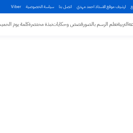
ع
ارشيف موقع الاستاذ احمد مهدي
اتصل بنا
سياسة الخصوصية
Viber
عه
التربية
تعلم الرسم بالصور
قصص وحكايات
نبذة مختصرة
كلمة يوم الخم