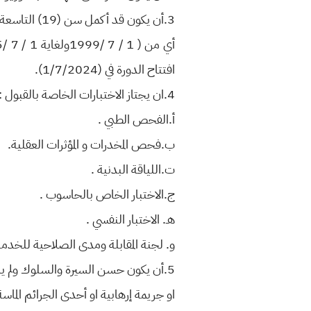
3.أن يكون قد أكمل سن (19) التاسعة عشر ولا يزيد على (25) الخامسة والعشرين
افتتاح الدورة في (1/7/2024).
4.ان يجتاز الاختبارات الخاصة بالقبول :
أ‌.الفحص الطبي .
ب‌.فحص المخدرات و المؤثرات العقلية.
ت‌.اللياقة البدنية .
ج‌.الاختبار الخاص بالحاسوب .
هـ. الاختبار النفسي .
و. لجنة المقابلة ومدى الصلاحية للخدمة
5.أن يكون حسن السيرة والسلوك ولم يسبق الحكم علية بجناية غير سياسية او جنحة مخلة بالشرف
او جريمة إرهابية او أحدى الجرائم الماسة