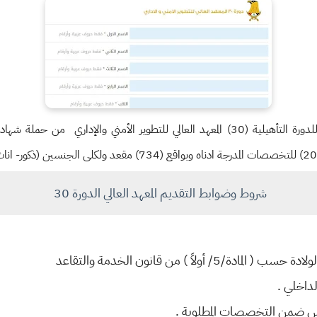
تنوه مديرية التطوع عن فتح باب التقديم للدورة التأهيلية (30) المعهد العالي للتطوير ا
شروط وضوابط التقديم المعهد العالي الدورة 30