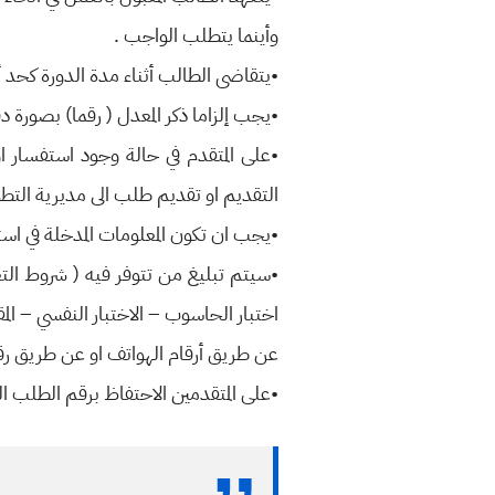
وأينما يتطلب الواجب .
•يتقاضى الطالب أثناء مدة الدورة كحد أدنى راتبا قدره ( 1,206,000) مليون مائتا
•يجب إلزاما ذكر المعدل ( رقما) بصورة د
التقديم او تقديم طلب الى مديرية الت
•يجب ان تكون المعلومات المدخلة في اس
•سيتم تبليغ من تتوفر فيه ( شروط التعي
اختبار الحاسوب – الاختبار النفسي – المق
عن طريق أرقام الهواتف او عن طريق رقم 
•على المتقدمين الاحتفاظ برقم الطلب ال