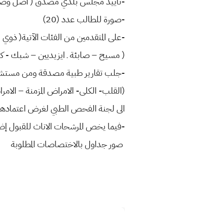
-تأييد مجلس بلدي مصدق ( أصل وصورة )
-صورة للطالب عدد (20)
-على المتقدمين من الفئات الآتية( ذوي ا
( مسيح – صابئة ـ ايزيديين – شبك - ك
-جلب تقارير طبية مصدقة ومن مستشف
(القلب- الكلى- الامراض المزمنة – الامر
الى لجنة الفحص الطبي لغرض اعتمادها ك
-فيما يخص المرشحات الاناث للقبول إضا
صور جداول بالاختصاصات المطلوبة