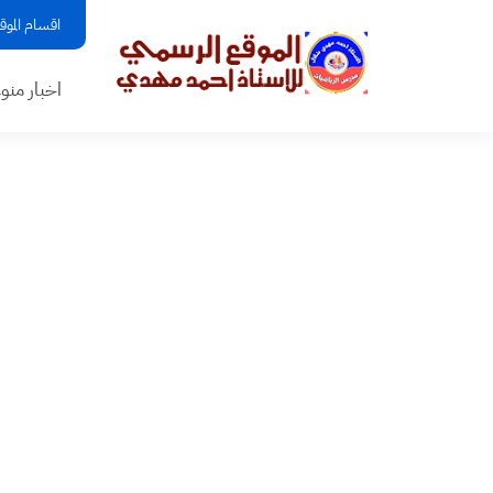
اقسام الموق
اخبار منو