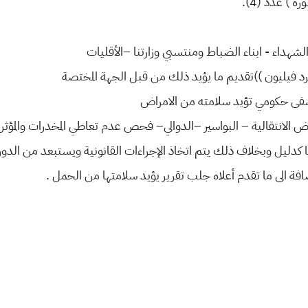
 عدد (4).
لشهداء - ابناء الضباط ومنتسبي وزارتنا –الأقليات
رد فيليون ))تقديم ما يؤيد ذلك من قبل الجهة المختصة
ى حكومي تؤيد سلامته من الامراض
اض الانتقالية – البواسير –الدوالي– فحص عدم تعاطي المخدرات والمؤثرا
دليل وبخلاف ذلك يتم اتخاذ الإجراءات القانونية ويستبعد من الدورة
فة الى ما تقدم أعلاه جلب تقرير يؤيد سلامتها من الحمل .