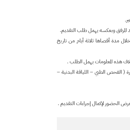
ييد المرفق وبعكسه يهمل طلب التقديم.
ى الرقم المختصر (590) اثناء الدوام الرسمي و خلال مدة أقصاها ثلاثة أيام من تاريخ
لاف هذه المعلومات يهمل الطلب .
رة ( الفحص الطبي – اللياقة البدنية –
لغرض الحضور لإكمال إجراءات التقديم .