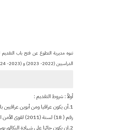
الدراسيين (2022- 2023) و (2023- 2024) للتخصصات المدرجة ادناه وبواقع (734) مقعد ولكلى الجنسين (ذكور- اناث )
أولاً : شروط التقديم :
1.أن يكون عراقيا ومن أبوين عراقيين بالولادة حسب ( المادة/5/ أولاً ) من قانون الخدمة والتقاعد
رقم ( 18) لسنة (2011) لقوى الأمن الداخلي .
2.ان يكون حائزا على شهادة البكالوريوس ضمن التخصصات المطلوبة .