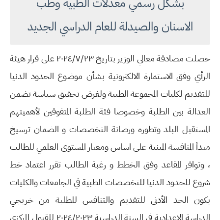
بشكل رسمي معدلات الطبية وطب
الاسنان والصيدلة للعام الدراسي الجديد
حصلت مصادقة معالي الوزير بتاريخ ٢٠٢٤/٧/٢٣ على قرار هيئة
الرأي وفق الاستمارة الالكترونية بشأن موضوع الحدود الدنيا
للتقديم لكليات المجموعة الطبية ولغرض تحقيق سياسة تضمن
العدالة بين الطلبة وخصوصا فئة الطلبة المتفوقين لأهميتهم
المستقبل البلد وتطوره ورصانة التخصصات و الضمان ترسيخ
مبدأ المنافسة المبنية على اساس ومعيار المستوى العلمي للطالب
، وتوافر المقاعد وفق الخطط و رغبة الطالب تقرر اعتماد خط
شروع للحدود الدنيا للتخصصات الطبية في الجامعات والكليات
يكون الحد الأدنى للتقديم والتنافس للطلبة من خريجي
الدراسة الاعدادية في السنة الدراسية ٢٠٢٤/٢٠٢٣ للقبول المركزي