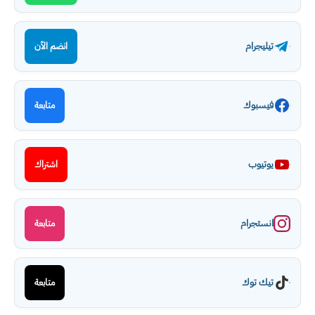
تيليجرام
انضم الآن
فيسبوك
متابعة
يوتيوب
اشتراك
انستجرام
متابعة
تيك توك
متابعة