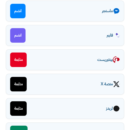
ماسنجر
انضم
فايبر
انضم
بينتيريست
متابعة
منصة X
متابعة
ثريدز
متابعة