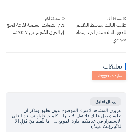
منذ 16 أيام
منذ 21 أيام
طلاب الثالث متوسط التقديم
هام الضوابط الرسمية لقرعة الحج
للدورة الثالثة عشر لمعهد إعداد
في العراق للأعوام من 2027...
مفوضي...
تعليقات
إرسال تعليق
عزيزي المشاهد لا تترك الموضوع بدون تعليق وتذكر ان
تعليقك يدل عليك فلا تقل الا خيرا :: كلمات قليلة تساعدنا على
الاستمرار في خدمتكم ادارة الموقع ... ( مَا يَلْفِظُ مِنْ قَوْلٍ إِلا
لَدَيْهِ رَقِيبٌ عَتِيدٌ )