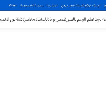
ع
ارشيف موقع الاستاذ احمد مهدي
اتصل بنا
سياسة الخصوصية
Viber
عه
التربية
تعلم الرسم بالصور
قصص وحكايات
نبذة مختصرة
كلمة يوم الخم