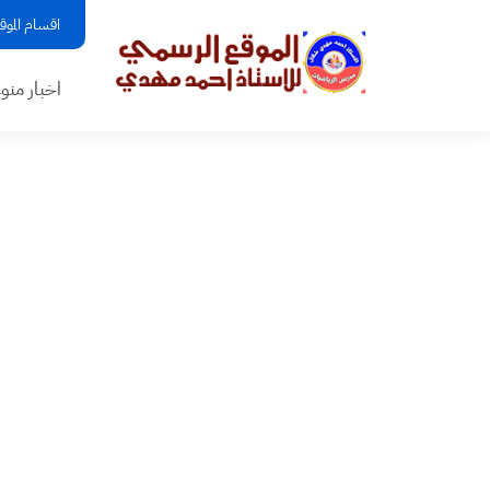
اقسام الموق
اخبار منو