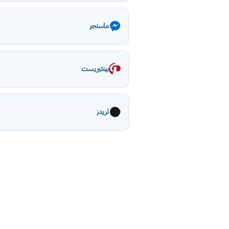
ماسنجر
بينتيريست
ثريدز