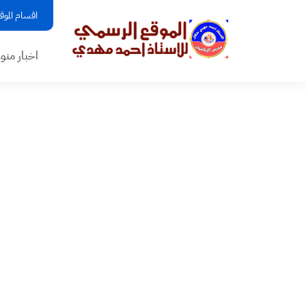
اقسام الموق
اخبار منو