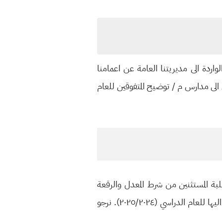
لواردة الى مديريتنا العامة عن اعمامنا
بة المتقدمين الى مدارس م / توضيح المتفوقين للعام
لبة المستثنين من شرط المعدل والرقعة
الجغرافية فإن استثناءاتهم غير ملغاة ولا زال جاري العمل بها ويؤدون الاختبار في مدارس المتفوقين المتقدمين اليها للعام الدراسي (٢٠٢٥/٢٠٢٤). نرجو