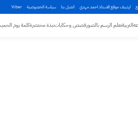
ع
ارشيف موقع الاستاذ احمد مهدي
اتصل بنا
سياسة الخصوصية
Viber
عه
التربية
تعلم الرسم بالصور
قصص وحكايات
نبذة مختصرة
كلمة يوم الخم