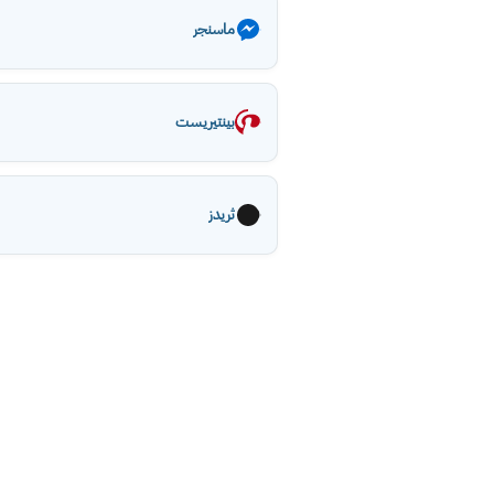
ماسنجر
بينتيريست
ثريدز