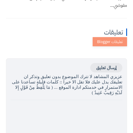
مفوضي...
تعليقات
إرسال تعليق
عزيزي المشاهد لا تترك الموضوع بدون تعليق وتذكر ان
تعليقك يدل عليك فلا تقل الا خيرا :: كلمات قليلة تساعدنا على
الاستمرار في خدمتكم ادارة الموقع ... ( مَا يَلْفِظُ مِنْ قَوْلٍ إِلا
لَدَيْهِ رَقِيبٌ عَتِيدٌ )