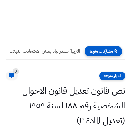
التربية تصدر بيانا بشأن الامتحانات النهائية للصف السادس الابتدائي
📁 مشاركات منوعه
0
اخبار منوعه
نص قانون تعديل قانون الاحوال
الشخصية رقم ١٨٨ لسنة ١٩٥٩
(تعديل المادة ٢)