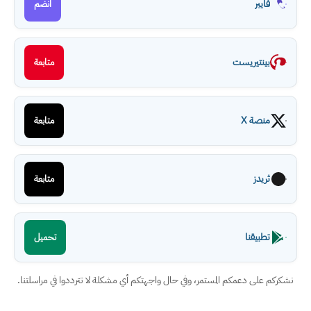
فايبر
انضم
بينتيريست
متابعة
منصة X
متابعة
ثريدز
متابعة
تطبيقنا
تحميل
نشكركم على دعمكم المستمر، وفي حال واجهتكم أي مشكلة لا تترددوا في مراسلتنا.