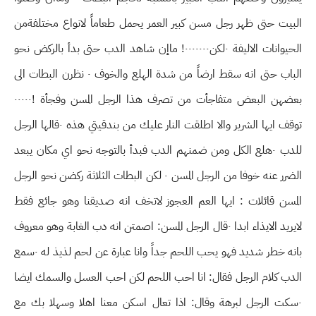
البيت حتى ظهر رجل مسن كبير العمر يحمل طعاماً لانواع مختلفةمن
الحيوانات الاليفة ٠لكن٠٠٠٠٠٠٠! ماإن شاهد الدب حتى بدأ بالركض نحو
الباب حتى انه سقط ارضاً من شدة الهلع والخوف ٠ نظرن البطات الى
بعضهن البعض متفاجأت من تصرف هذا الرجل المسن وفجأة !٠٠٠٠٠
توقف ايها الشرير والا اطلقت النار عليك من بندقيتي هذه ٠قالها الرجل
للدب ٠هلع الكل ومن ضمنهم الدب فبدأ بالتوجه نحو اي مكان يبعد
الضرر عنه خوفا من الرجل المسن ٠ لكن البطات الثلاثة ركضن نحو الرجل
المسن قائلات : ايها العم العجوز لاتخف انه صديقنا وهو جائع فقط
لايريد الايذاء ابدا ٠قال الرجل المسن: اصمتن انه دب الغابة وهو معروف
بانه خطر شديد فهو يحب اللحم جداً وانا عبارة عن لحم لذيذ له ٠سمع
الدب كلام الرجل فقال: انا احب اللحم لكن احب العسل والسمك ايضا
٠سكت الرجل لبرهة وقال: اذا تعال اسكن معنا اهلا وسهلا بك مع