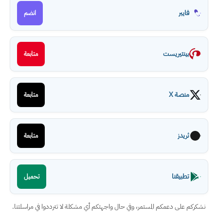
فايبر
انضم
بينتيريست
متابعة
منصة X
متابعة
ثريدز
متابعة
تطبيقنا
تحميل
نشكركم على دعمكم المستمر، وفي حال واجهتكم أي مشكلة لا تترددوا في مراسلتنا.