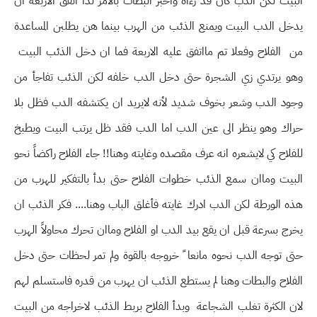
البيت لكن الدب كان قد رءاه واخبر البطات بالامر لذا اتفق الاربعة ان
يدخل الدب البيت ويمنع الذئب من الهرب بينما هن يطلبن المساعدة
من الفلاح وفعلا تم مااتفق عليه الاربعة فما ان دخل الذئب البيت
وهو يرتدي زي الشجرة حتى دخل الدب خلفه لكن الذئب تفاجأ من
وجود الدب وشعر بخوف شديد لأنه لايريد ان يكتشفه الدب فظل بلا
حراك وهو ينظر الى عين الدب اما الدب فقد ظل يرتب البيت ويطبخ
للفلاح كي لايشعره انه عرف مقصده وغايته وهنا!! جاء الفلاح راكضاً نحو
البيت وماان سمع الذئب خطوات الفلاح حتى بدأ بالتفكير للهرب من
هذه الورطة لكن الدب ادرك غايته فأغلق الباب وهنا.... فكر الذئب ان
يخرج بسرعة قبل ان يقع بيد الدب او الفلاح وماان تحرك محاولاً الهرب
حتى توجه الدب نحوه مانعا ً خروجه بالقوة ولم تمر لحظات حتى دخل
الفلاح والبطات وهنا لم يستطع الذئب ان يهرب من قدره فاستسلم لهم
لان الكثرة تغلب الشجاعة وبدأ الفلاح بربط الذئب لاخراجه من البيت