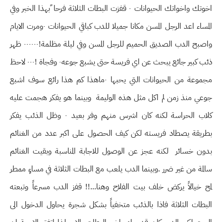
اخوتك واخواتك الحيوانات ٠ قفزت البطات الثلاثة فرحا ًبهذا الخبر وفي
المساء اعد الرجل المسن مكانا جميلا للدب كباقي الحيوانات ٠ومرت الايام
واصبح الدب الصديق الحميم للرجل المسن وفي ليلة مظلمة!٠٠٠٠٠٠ ظهر
ذئب كبير جائع يبحث عن اي فريسة حتى يشبع جوعه٠ وفجاة !٠٠٠ لاحظ
مجموعة من الحيوانات التي يحبها ٠ماهذا كم هذا رائع سوف اشبع
جوعي منذ زمن لم اكل مثل هذه الوليمة وبينما هو يفكر هجمت عليه
كلاب الحراسة لكنه كان اشرس منهم وفر بعيد ٠ وظل الذئب يفكر
بطريقة يصطاد فريسته لكن كيف الحصول على اكبر عدد من الغنائم
بدون خسائر لكنه عجز عن الوصول للاجابة المناسبة وبقيت الغنائم
سالمة من غير ضرر .وبينما الدب يلعب مع البطات الثلاثة في مساءٍ ممطر
لمح خيالاً يركض خلف بيت الفلاح وهنا...!! قفز الدب مسرعاً وتبعته
البطات الثلاثة فاذا بالذئب متخفياً بشكل شجرة يحاول الدخول الى