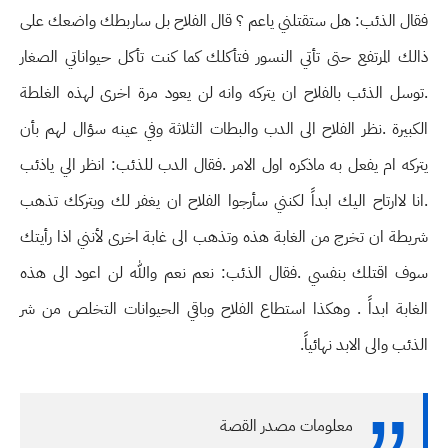
فقال الذئب: هل ستقتلني ياعم ؟ قال الفلاح بل ساربطك واضعك على
ذالك المرتفع حتى تأتي النسور فتأكلك كما كنت تأكل حيواناتي الصغار
.توسل الذئب بالفلاح ان يتركه وانه لن يعود مرة اخرى لهذه الغلطة
الكبيرة .نظر الفلاح الى الدب والبطات الثلاثة وفي عينه سؤال لهم بأن
يتركه ام يفعل به ماذكره اول الامر .فقال الدب للذئب: انظر الي ياذئب
.انا لاارتاح اليك ابداً لكنني سأرجوا الفلاح ان يغفر لك ويتركك تذهب
شريطة ان تخرج من الغابة هذه وتذهب الى غابة اخرى لأنني اذا رأيتك
سوف اقتلك بنفسي .فقال الذئب: نعم نعم والله لن اعود الى هذه
الغابة ابداً . وهكذا استطاع الفلاح وباقي الحيوانات التخلص من شر
الذئب والى الابد نهائياً.
معلومات مصدر القصة