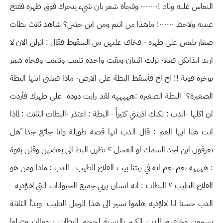
النعاس غلبه ونام !٠٠٠٠٠٠٠ وفجأة شعر بان شيء يتحرك فوق ظهره ففتح
عينيه ولاحظ ٠٠٠٠٠٠! ماهذا من انتم ومن اين جئتن؟ شاهد ثلاث بطات
صغار يلعبن على ظهره ٠ فخاف عليهن من السقوط فقال : انزلن الان لا
اريد ايذائكن فعلا٠ نزلت اثنتان وبقت واحدة تلعب وتلعب وفجاة شعر
بوخزة قوية !! اخ اخ فأسقط البطة على الارض٠ ماذا فعلتي ايتها البطة
الصغيرة؟ البطة الصغيرة :هههههه لقد رايت دودة على ظهرك فأردت
ان اكلها ٠الدب : لكنك اذيتني كثيراً ٠ البطة : اعتذر ٠البطات الثلاث : لماذا
انت هنا ايها العم : قال الدب انها قصة طويلة وانا جائع جدا ًهل
تعرفون اين اجد السمك او العسل ؟ نظرن البط الى بعضهن وقلن بقوة
: ههههه نعم نعم انه في بيتنا بيت الفلاح الطيب ٠ الدب : ماذا ومن هو
الفلاح الطيب ؟ البطات : انه انسان يربي جميع الحيوانات التي لاتؤذيه ٠
الدب حسنا انا لااؤذيه هلموا نسير الى هذا الرجل الطيب ٠وبدأ الثلاثة
يسيرون وخلفهم الدب الكبير بالنسبة لحجم البطات ٠ وماان وصلوا