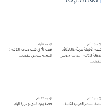
مقالات قد تهمك
منذ 3 أيام
منذ 6 أيام
قصة الأَقْنِعَةُ سَهْلَةٌ وَالحَقَائِقُ
قصة ثأرٌ في قلبِ ذبيحة الكاتبة :
صَعْبَةٌ الكاتبة : المدرسة سوسن
المدرسة سوسن لطيف...
لطيف...
منذ 6 أيام
منذ 12 أيام
قصة المسافر الغريب الكاتبة :
قصة برود الحق وحرارة الإثم