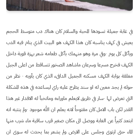
في غابة جميلة تسودها المحبة والسلام كان هناك دب متوسط الحجم
يعيش في كهف يناسبه كان هذا الكهف هو البيت الذي ينام فيه الدب
ويأكل كل يوم ٠وفي مرة وهو منهمك بأكل طعامه شعر بهزة قوية داخل
الكهف فخرج مسرعا وسرعان ماشاهد الصخور تتساقط من اعلى الجبل
مغلقة بوابة الكهف مسكنه الجميل الدافىء الذي كان يأويه ٠ نظر من
حوله لم يجد معين له او سند يطرح عليه راي ليساعده في هذه المشكلة
التي تعرض لها ٠سار في طريق لايعلم ماوراءه وماتخبأ له الاقدار غير هذا
القدر لكن باب الامل كان مفتوحاً لانه يعلم ان الله موجود ٠ولم ينتبه انه
ابتعد كثيراً عن الغابة ووصل الى مكان صغير قرب ساقية ماء شرب منها
الماء حتى ارتوى وجلس على الارض ولم يشعر بما يحدث له سوى ان