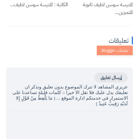
المدرسة سوسن لطيف ثانوية
الكاتبة : المدرسة سوسن لطيف...
المتميزين...
تعليقات
إرسال تعليق
عزيزي المشاهد لا تترك الموضوع بدون تعليق وتذكر ان
تعليقك يدل عليك فلا تقل الا خيرا :: كلمات قليلة تساعدنا على
الاستمرار في خدمتكم ادارة الموقع ... ( مَا يَلْفِظُ مِنْ قَوْلٍ إِلا
لَدَيْهِ رَقِيبٌ عَتِيدٌ )