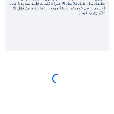
تعليقك يدل عليك فلا تقل الا خيرا :: كلمات قليلة تساعدنا على
الاستمرار في خدمتكم ادارة الموقع ... ( مَا يَلْفِظُ مِنْ قَوْلٍ إِلا
لَدَيْهِ رَقِيبٌ عَتِيدٌ )