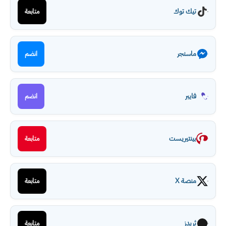
تيك توك
متابعة
ماسنجر
انضم
فايبر
انضم
بينتيريست
متابعة
منصة X
متابعة
ثريدز
متابعة