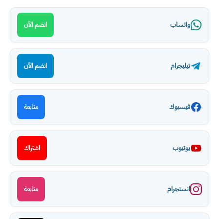
واتساب
انضم الآن
تيليجرام
انضم الآن
فيسبوك
متابعة
يوتيوب
اشتراك
انستجرام
متابعة