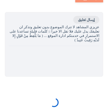
إرسال تعليق
عزيزي المشاهد لا تترك الموضوع بدون تعليق وتذكر ان
تعليقك يدل عليك فلا تقل الا خيرا :: كلمات قليلة تساعدنا على
الاستمرار في خدمتكم ادارة الموقع ... ( مَا يَلْفِظُ مِنْ قَوْلٍ إِلا
لَدَيْهِ رَقِيبٌ عَتِيدٌ )