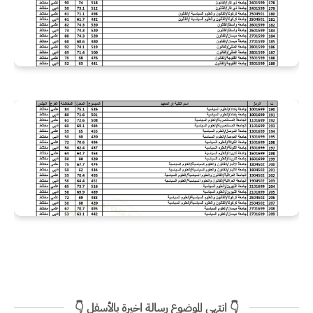
👇 انتهى الموضوع رسالة اخيرة بالأسفل 👇