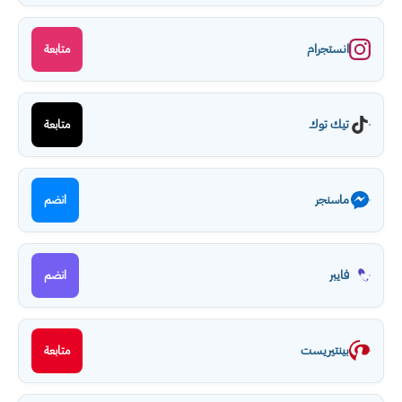
انستجرام
متابعة
تيك توك
متابعة
ماسنجر
انضم
فايبر
انضم
بينتيريست
متابعة