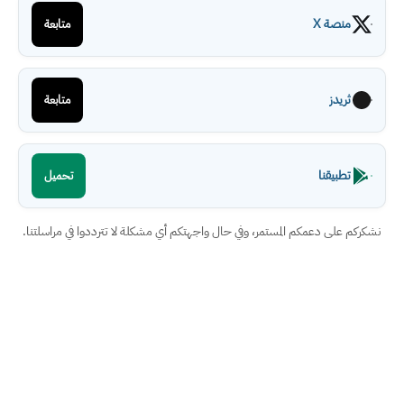
منصة X
متابعة
ثريدز
متابعة
تطبيقنا
تحميل
نشكركم على دعمكم المستمر، وفي حال واجهتكم أي مشكلة لا تترددوا في مراسلتنا.