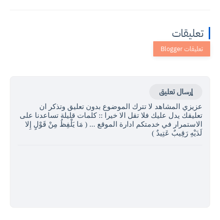
تعليقات
إرسال تعليق
عزيزي المشاهد لا تترك الموضوع بدون تعليق وتذكر ان
تعليقك يدل عليك فلا تقل الا خيرا :: كلمات قليلة تساعدنا على
الاستمرار في خدمتكم ادارة الموقع ... ( مَا يَلْفِظُ مِنْ قَوْلٍ إِلا
لَدَيْهِ رَقِيبٌ عَتِيدٌ )