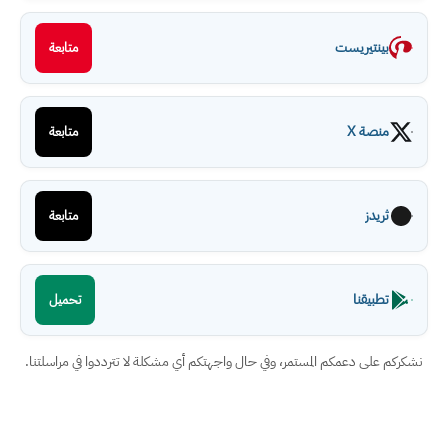
بينتيريست
متابعة
منصة X
متابعة
ثريدز
متابعة
تطبيقنا
تحميل
نشكركم على دعمكم المستمر، وفي حال واجهتكم أي مشكلة لا تترددوا في مراسلتنا.