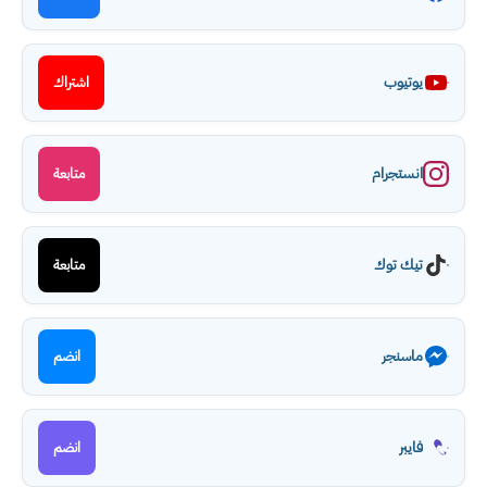
يوتيوب
اشتراك
انستجرام
متابعة
تيك توك
متابعة
ماسنجر
انضم
فايبر
انضم