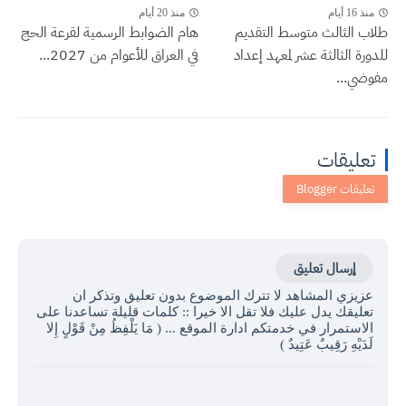
منذ 16 أيام
منذ 20 أيام
طلاب الثالث متوسط التقديم
هام الضوابط الرسمية لقرعة الحج
للدورة الثالثة عشر لمعهد إعداد
في العراق للأعوام من 2027...
مفوضي...
تعليقات
إرسال تعليق
عزيزي المشاهد لا تترك الموضوع بدون تعليق وتذكر ان
تعليقك يدل عليك فلا تقل الا خيرا :: كلمات قليلة تساعدنا على
الاستمرار في خدمتكم ادارة الموقع ... ( مَا يَلْفِظُ مِنْ قَوْلٍ إِلا
لَدَيْهِ رَقِيبٌ عَتِيدٌ )