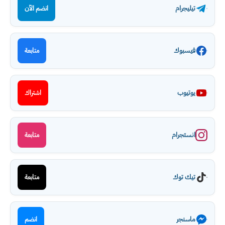
تيليجرام
انضم الآن
فيسبوك
متابعة
يوتيوب
اشتراك
انستجرام
متابعة
تيك توك
متابعة
ماسنجر
انضم