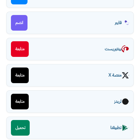
فايبر
انضم
بينتيريست
متابعة
منصة X
متابعة
ثريدز
متابعة
تطبيقنا
تحميل